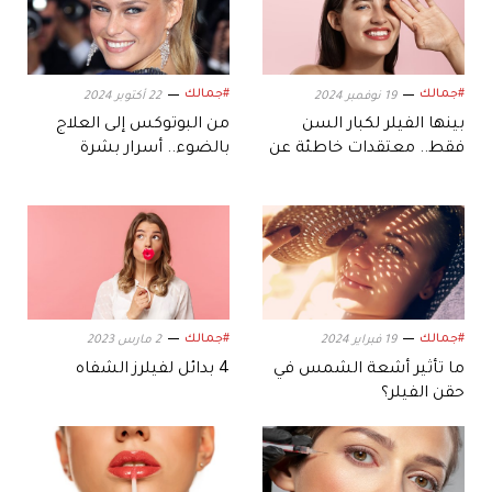
#جمالك
#جمالك
19 نوفمبر 2024
22 أكتوبر 2024
بينها الفيلر لكبار السن
من البوتوكس إلى العلاج
فقط.. معتقدات خاطئة عن
بالضوء.. أسرار بشرة
«حشوات الوجه» توقفوا عن
المشاهير المتألقة
تصديقها
#جمالك
#جمالك
19 فبراير 2024
2 مارس 2023
ما تأثير أشعة الشمس في
4 بدائل لفيلرز الشفاه
حقن الفيلر؟