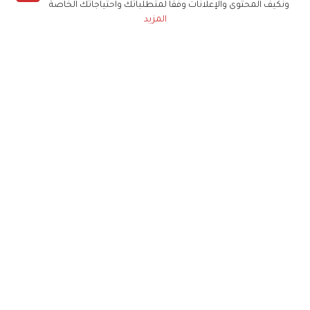
ونكيف المحتوى والإعلانات وفقا لمتطلباتك واحتياجاتك الخاصة
المزيد
حملوا تطبيق
زهرة الخليج
الاشتراك للحصول على ملخص أسبوعي على بريدك
الإلكتروني