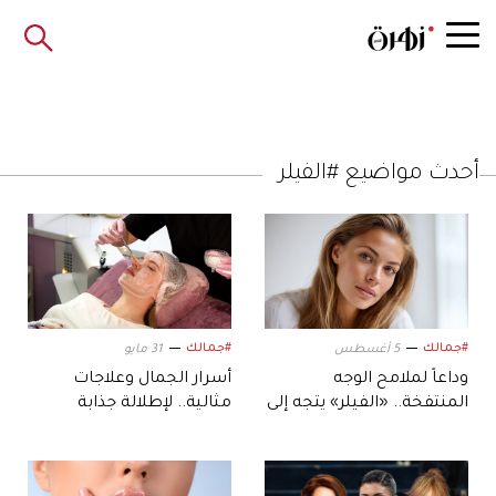
أحدث مواضيع #الفيلر
#جمالك
#جمالك
5 أغسطس
31 مايو
وداعاً لملامح الوجه
أسرار الجمال وعلاجات
المنتفخة.. «الفيلر» يتجه إلى
مثالية.. لإطلالة جذابة
نتائج أكثر واقعية
ومشرقة