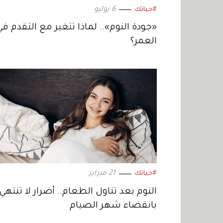
6 يوليو
#حياتك
‫«جودة النوم».. لماذا تتغير مع التقدم في
العمر؟
21 فبراير
#حياتك
النوم بعد تناول الطعام.. أضرار لا تنتهي
بانقضاء شهر الصيام