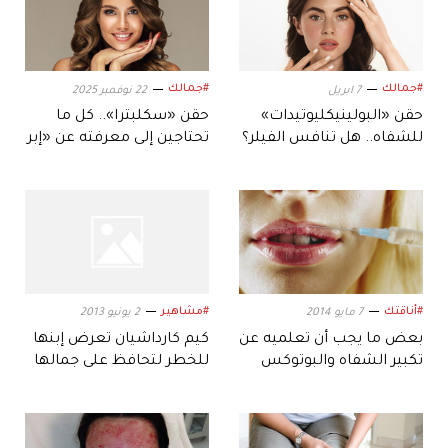
#جمالك
#جمالك
7 ابريل
22 نوفمبر 2025
حقن «البولينيكليوتيدات»
حقن «سكلبترا».. كل ما
للشفاه.. هل تنافس الفيلر؟
تحتاجين إلى معرفته عن «إبر
الجمال»
#أناقتك
#مشاهير
7 مايو 2014
2 يونيو 2013
بعض ما يجب أن تعلميه عن
كيم كارداشيان تعرض إبنها
تكبير الشفاه والبوتوكس
للخطر لتحافظ على جمالها