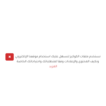
✖
نستخدم ملفات الكوكيز لنسهل عليك استخدام موقعنا الإلكتروني
ونكيف المحتوى والإعلانات وفقا لمتطلباتك واحتياجاتك الخاصة
المزيد
حملوا تطبيق
زهرة الخليج