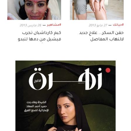
#حياتك
#مشاهير
27 مايو 2013
26 مارس 2013
حقن السكر... علاج جديد
كيم كارداشيان تجرب
لالتهاب المفاصل
فيشيل من دمها لتبدو
أصغر سناً