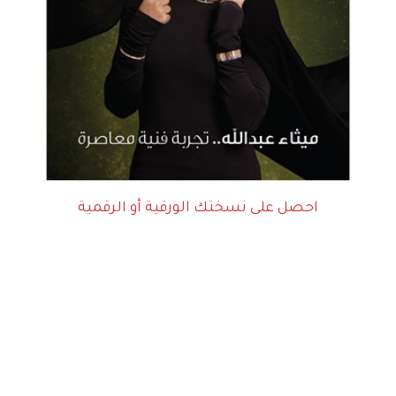
احصل على نسختك الورقية أو الرقمية