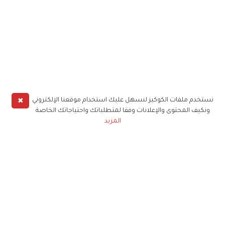
✖
نستخدم ملفات الكوكيز لنسهل عليك استخدام موقعنا الإلكتروني
ونكيف المحتوى والإعلانات وفقا لمتطلباتك واحتياجاتك الخاصة
المزيد
حملوا تطبيق
زهرة الخليج