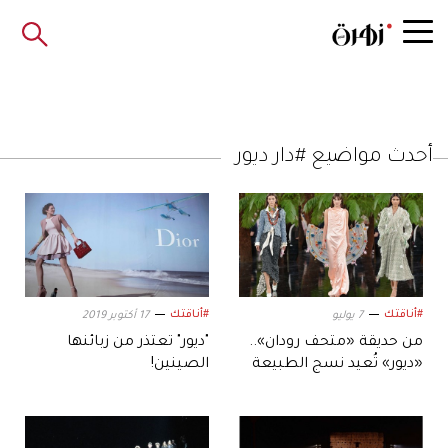
أحدث مواضيع #دار ديور
#أناقتك
#أناقتك
7 يوليو
17 أكتوبر 2019
من حديقة «متحف رودان»..
"ديور" تعتذر من زبائنها
«ديور» تُعيد نسج الطبيعة
الصينين!
بالحرير والمعدن