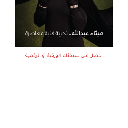
احصل على نسختك الورقية أو الرقمية