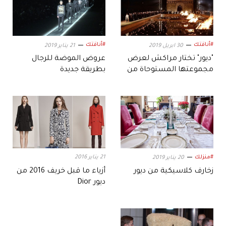
#أناقتك
#أناقتك
30 ابريل 2019
21 يناير 2019
"ديور" تختار مراكش لعرض
عروض الموضة للرجال
مجموعتها المستوحاة من
بطريقة جديدة
الثقافة الأفريقية
#منزلك
21 يناير 2016
20 يناير 2019
زخارف كلاسيكية من ديور
أزياء ما قبل خريف 2016 من
ديور Dior