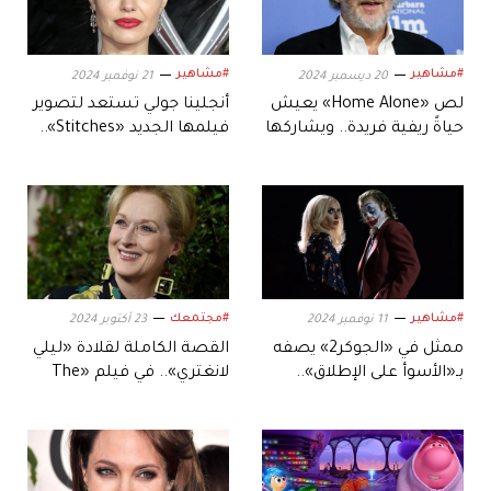
#مشاهير
#مشاهير
20 ديسمبر 2024
21 نوفمبر 2024
لص «Home Alone» يعيش
أنجلينا جولي تستعد لتصوير
حياةً ريفية فريدة.. ويشاركها
فيلمها الجديد «Stitches»..
عبر «تيك توك»
فما علاقته بأسبوع
الموضة؟
#مشاهير
#مجتمعك
11 نوفمبر 2024
23 أكتوبر 2024
ممثل في «الجوكر2» يصفه
القصة الكاملة لقلادة «ليلي
بـ«الأسوأ على الإطلاق»..
لانغتري».. في فيلم «The
توقعنا فشله
Devil Wears Prada»