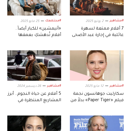
#مشاهير
#مجتمعك
2 يونيو 2025
25 مايو 2025
7 أفلام ممتعة لسهرة
«أنيمشين» للكبار أيضاً..
عائلية في إجازة عيد الأضحى
أفلام تُدهشكِ بعمقها
وتأسركِ بمشاعرها
#مشاهير
#مشاهير
12 مايو 2025
26 ديسمبر 2024
سكارليت جوهانسون نجمة
5 أفلام عن حياة النجوم.. أبرز
فيلم «Paper Tiger» بدلاً من
المشاريع المنتظرة في
آن هاثاواي.. التفاصيل
2025
والقصة!