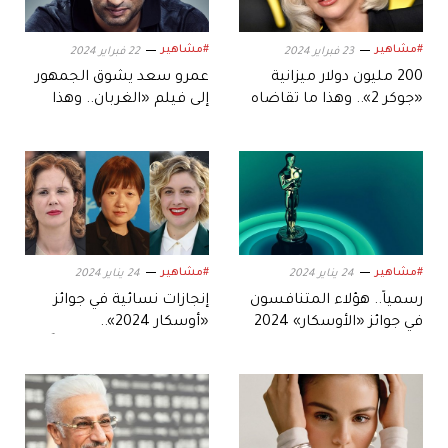
#مشاهير
#مشاهير
23 فبراير 2024
22 فبراير 2024
200 مليون دولار ميزانية
عمرو سعد يشوق الجمهور
«جوكر 2».. وهذا ما تقاضاه
إلى فيلم «الغربان.. وهذا
النجوم
موعده
#مشاهير
#مشاهير
24 يناير 2024
24 يناير 2024
رسمياً.. هؤلاء المتنافسون
إنجازات نسائية في جوائز
في جوائز «الأوسكار» 2024
«أوسكار 2024»..
والمخرجات يسجلن رقماً
قياسياً