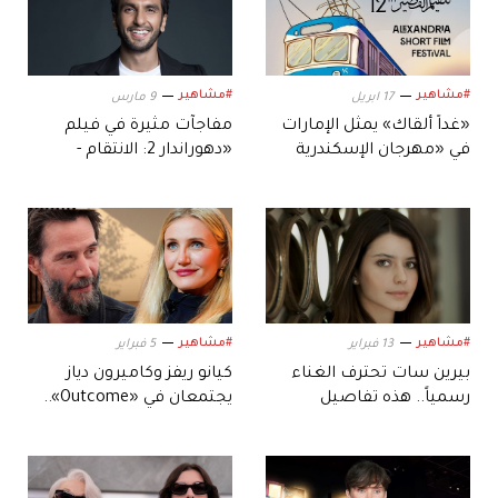
#مشاهير
#مشاهير
17 ابريل
9 مارس
«غداً ألقاك» يمثل الإمارات
مفاجآت مثيرة في فيلم
في «مهرجان الإسكندرية
«دهوراندار 2: الانتقام -
للفيلم القصير»
Dhurandhar: The Revenge»
#مشاهير
#مشاهير
13 فبراير
5 فبراير
بيرين سات تحترف الغناء
كيانو ريفز وكاميرون دياز
رسمياً.. هذه تفاصيل
يجتمعان في «Outcome»..
أغنيتها الأولى
القصة وموعد العرض