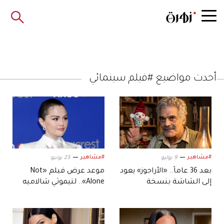
أحدث مواضيع #فيلم سينمائي
#مشاهير
#مشاهير
9 يوليو
23 يونيو
بعد 36 عاماً.. «الأراجوز» يعود
موعد عرض فيلم «Not
إلى الشاشة بنسخة
Alone».. لتيموثي شالاميه
«مرممة» احتفاءً بتراث
وسيلينا غوميز
السينما المصرية