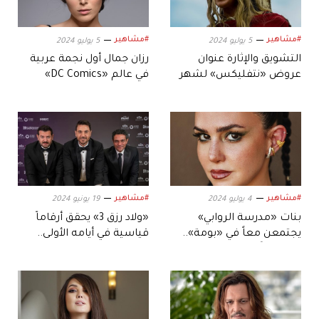
#مشاهير
#مشاهير
5 يوليو 2024
5 يوليو 2024
التشويق والإثارة عنوان
رزان جمال أول نجمة عربية
عروض «نتفليكس» لشهر
في عالم «DC Comics»
يوليو.. وهذه أبرزها
#مشاهير
#مشاهير
4 يوليو 2024
19 يونيو 2024
بنات «مدرسة الروابي»
«ولاد رزق 3» يحقق أرقاماً
يجتمعن معاً في «بومة»..
قياسية في أيامه الأولى..
سينمائياً
وهذه الأفلام فاقت
التوقعات