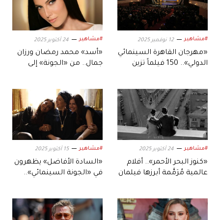
#مشاهير
#مشاهير
12 نوفمبر 2025
24 أكتوبر 2025
«مهرجان القاهرة السينمائي
«أسد» محمد رمضان ورزان
الدولي».. 150 فيلماً تزين
جمال.. من «الجونة» إلى
فعاليات الدورة السادسة
شاشات السينما في هذا
والأربعين
الموعد
#مشاهير
#مشاهير
24 أكتوبر 2025
15 أكتوبر 2025
«كنوز البحر الأحمر».. أفلام
«السادة الأفاضل» يظهرون
عالمية مُرَمَّمة أبرزها فيلمان
في «الجونة السينمائي»..
لأم كلثوم
للمرة الأولى!