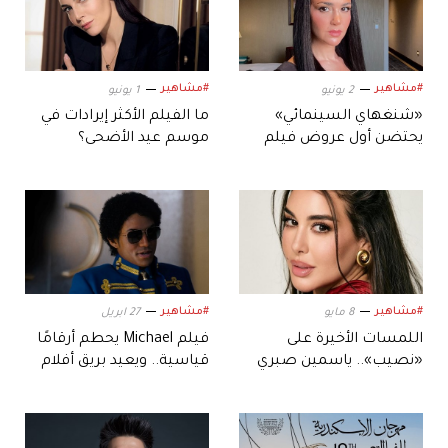
#مشاهير
#مشاهير
2 يونيو
1 يونيو
«شنغهاي السينمائي»
ما الفيلم الأكثر إيرادات في
يحتضن أول عروض فيلم
موسم عيد الأضحى؟
ركين سعد «بومة»
#مشاهير
#مشاهير
8 مايو
27 ابريل
اللمسات الأخيرة على
فيلم Michael يحطم أرقامًا
«نصيب».. ياسمين صبري
قياسية.. ويعيد بريق أفلام
تستعد لدخول سباق أفلام
السيرة الموسيقية
الصيف