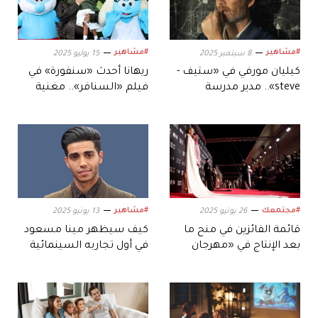
#مشاهير
#مشاهير
8 سبتمبر 2025
15 يوليو 2025
كيليان مورفي في «ستيف -
ريهانا أحدث «سنفورة» في
steve».. مدير مدرسة
فيلم «السنافر».. مغنية
«مضطرب» يبحث عن مخرج
ومنتجة وممثلة
#مجتمعك
#مشاهير
26 يونيو 2025
13 يونيو 2025
قائمة الفائزين في منح ما
كيف سيظهر مينا مسعود
بعد الإنتاج في «مهرجان
في أول تجاربه السينمائية
البحر الأحمر السينمائي»
بمصر؟