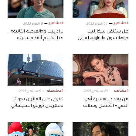
#مشاهير
#مشاهير
14 أكتوبر 2025
8 أكتوبر 2025
هل ستنقل سكارليت
براد بيت و«الفرصة الثانية»..
جوهانسون «Tangled» إلى
هذا الفيلم أنقذ مسيرته
السينما الواقعية؟
المهنية والشخصية
#مشاهير
#مجتمعك
23 سبتمبر 2025
9 سبتمبر 2025
من بغداد.. «سيرة أهل
تعرفي على الفائزين بجوائز
الضي» الأفضل وسلاف
«مهرجان تورنتو السينمائي
فواخرجي تتألق بجائزة لجنة
الدولي» الـ50 في كندا
التحكيم