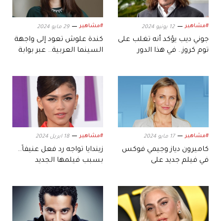
#مشاهير
#مشاهير
12 يونيو 2024
29 مايو 2024
جوني ديب يؤكد أنه تغلب على
كندة علوش تعود إلى واجهة
توم كروز.. في هذا الدور
السينما العربية.. عبر بوابة
أبوظبي
#مشاهير
#مشاهير
17 مايو 2024
18 ابريل 2024
كاميرون دياز وجيمي فوكس
زيندايا تواجه رد فعل عنيفاً..
في فيلم جديد على
بسبب فيلمها الجديد
«نتفليكس».. بهذا الموعد