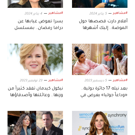
#مشاهير
#مشاهير
5 يناير 2024
4 يناير 2024
أفلام دارت قصصها حول
يسرا تعوض غيابها عن
الموضة.. إليك أشهرها
دراما رمضان.. بمسلسل
وفيلم
#مشاهير
#مشاهير
5 ديسمبر 2023
23 نوفمبر 2023
بعد نيله 17 جائزة دولية..
نيكول كيدمان تفقد كثيراً من
«وداعاً جوليا» يعرض في
وزنها.. وعائلتها وأصدقاؤها
الإمارات بهذا التاريخ
خائفون