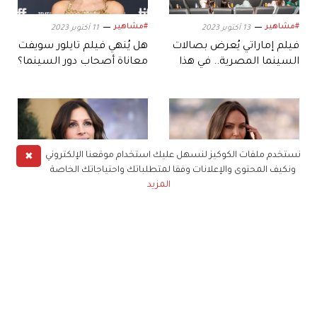
#مشاهير
#مشاهير
13 أكتوبر 2023
11 أكتوبر 2023
فيلم إماراتي يُعرض بصالات
هل يُنهي فيلم تايلور سويفت
السينما المصرية.. في هذا
معاناة أصحاب دور السينما؟
التاريخ
✖
نستخدم ملفات الكوكيز لنسهل عليك استخدام موقعنا الإلكتروني
ونكيف المحتوى والإعلانات وفقا لمتطلباتك واحتياجاتك الخاصة
#مشاهير
#مشاهير
المزيد
10 أكتوبر 2023
3 أكتوبر 2023
أنجلينا جولي في دور جديد
جوليا روبرتس تشارك في
أول فيلم درامي من إنتاج «آل
أوباما»