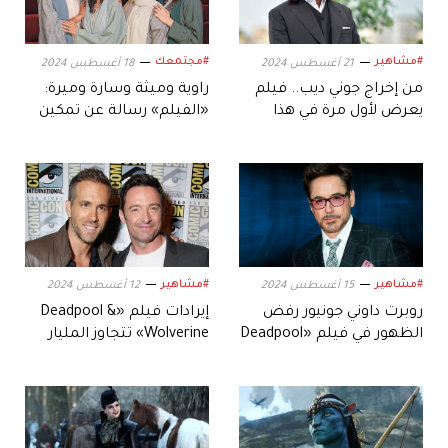
#مشاهير
#مجتمعك
21 أغسطس 2024
18 أغسطس 2024
من إخراج جوني ديب.. فيلم
راوية وميثة وسارة وميرة:
يعرض لأول مرة في هذا
«الفيلم» رسالة عن تمكين
المهرجان
المرأة ودورها المجتمعي
#مشاهير
#مشاهير
15 أغسطس 2024
12 أغسطس 2024
روبرت داوني جونيور رفض
إيرادات فيلم «Deadpool &
الظهور في فيلم «Deadpool
Wolverine» تتجاوز المليار
& Wolverine»
دولار