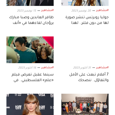
#مشاهير
#مشاهير
20 نوفمبر 2023
15 نوفمبر 2023
جوليا روبرتس تنشر صورة
ظافر العابدين وصبا مبارك
لها من دون فلتر.. لهذا
يروّجان لقاءهما في «أنف
السبب
وثلاث عيون»
#مشاهير
#مشاهير
31 أكتوبر 2023
16 أكتوبر 2023
7 أفلام تبعث على الأمل
سينما عقيل تعرض فيلم
والتفاؤل.. ننصحك
«علم» الفلسطيني.. في
بمشاهدتها
هذه التواريخ