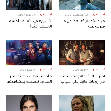
#مشاهير
#مشاهير
12 أغسطس 2024
16 يوليو 2024
فيلم «أفاتار 3».. هذا كل ما
«أشرار» في الأفلام.. أحبهم
نعرفه عنه
الجمهور كثيراً
#مشاهير
#مشاهير
7 يوليو 2024
6 يوليو 2024
اخترنا لكِ 6 أفلام مقتبسة
6 أفلام تناولت قضية تغير
من روايات حازت على إعجاب
المناخ.. ننصحك بمشاهدتها
المشاهدين