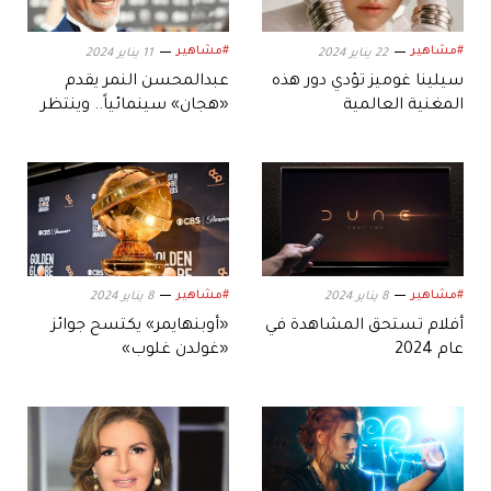
#مشاهير
#مشاهير
22 يناير 2024
11 يناير 2024
سيلينا غوميز تؤدي دور هذه
عبدالمحسن النمر يقدم
المغنية العالمية
«هجان» سينمائياً.. وينتظر
«الوعد»
#مشاهير
#مشاهير
8 يناير 2024
8 يناير 2024
أفلام تستحق المشاهدة في
«أوبنهايمر» يكتسح جوائز
عام 2024
«غولدن غلوب»