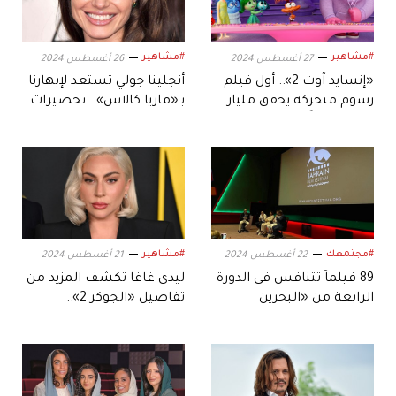
#مشاهير
#مشاهير
27 أغسطس 2024
26 أغسطس 2024
«إنسايد آوت 2».. أول فيلم
أنجلينا جولي تستعد لإبهارنا
رسوم متحركة يحقق مليار
بـ«ماريا كالاس».. تحضيرات
دولار عالمياً
وتمارين مكثفة
#مجتمعك
#مشاهير
22 أغسطس 2024
21 أغسطس 2024
89 فيلماً تتنافس في الدورة
ليدي غاغا تكشف المزيد من
الرابعة من «البحرين
تفاصيل «الجوكر 2»..
السينمائي»
وتروجه بصورة جديدة