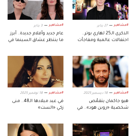
#مشاهير
#مشاهير
27 يناير
3 يناير
الذكرى الـ25 لهاري بوتر..
عام جديد وأفلام جديدة.. أبرز
احتفالات عالمية ومفاجآت
ما ينتظر عشاق السينما في
للمعجبين
2026
#مشاهير
#مشاهير
18 ديسمبر 2025
18 نوفمبر 2025
هيو جاكمان يتقمّص
في عيد ميلادها الـ48.. منى
شخصية «روبن هود».. في
زكي «الست»
رؤية سينمائية جديدة