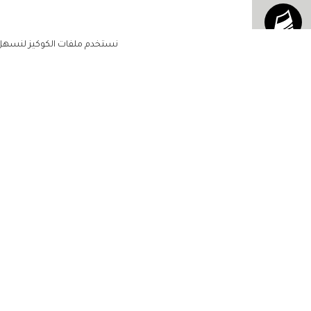
نستخدم ملفات الكوكيز لنسهل ع
الاشتراك للحصول على ملخ
أسبوعي على بريدك الإلكتروني
الرئيسية
مشاهير
أناقتك
لن تتم مشاركة بياناتكم الشخصية مع أ
جمالك
طرف ثالث
مجتمعك
حياتك
منزلك