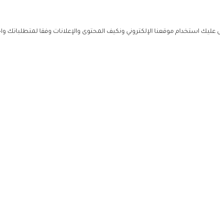
ليك استخدام موقعنا الإلكتروني ونكيف المحتوى والإعلانات وفقا لمتطلباتك وا
حملوا ت
ص
زهرة ال
ي
من نحن
تواصل معنا
سياسة ال