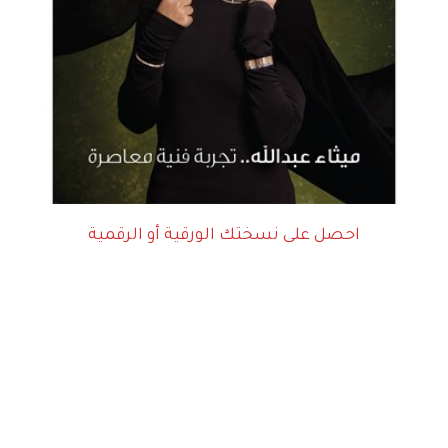
احصل على نسختك الورقية أو الرقمية