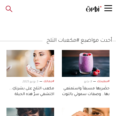
أحدث مواضيع #مكعبات الثلج
#مطبخك
#جمالك
9 مايو
5 يونيو 2025
حضّريها مسبقاً واستمتعي
مكعب الثلج على بشرتكِ...
بها.. وصفات سموثي بالتوت
اكتشفي سرّ هذه الحيلة
مثالية لأيام الصيف
الجمالية