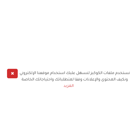
✖
نستخدم ملفات الكوكيز لنسهل عليك استخدام موقعنا الإلكتروني
ونكيف المحتوى والإعلانات وفقا لمتطلباتك واحتياجاتك الخاصة
المزيد
حملوا تطبيق
زهرة الخليج