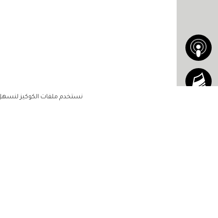
نستخدم ملفات الكوكيز لنسهل ع
الاشتراك للحصول على ملخ
أسبوعي على بريدك الإلكتروني
الرئيسية
مشاهير
أناقتك
لن تتم مشاركة بياناتكم الشخصية مع أ
جمالك