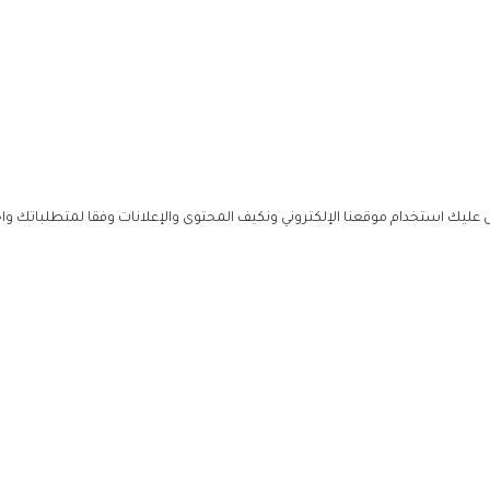
ليك استخدام موقعنا الإلكتروني ونكيف المحتوى والإعلانات وفقا لمتطلباتك وا
حملوا ت
ص
زهرة ال
ي