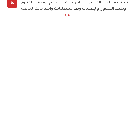
✖
نستخدم ملفات الكوكيز لنسهل عليك استخدام موقعنا الإلكتروني
ونكيف المحتوى والإعلانات وفقا لمتطلباتك واحتياجاتك الخاصة
المزيد
حملوا تطبيق
زهرة الخليج
الاشتراك للحصول على ملخص أسبوعي على بريدك
الإلكتروني