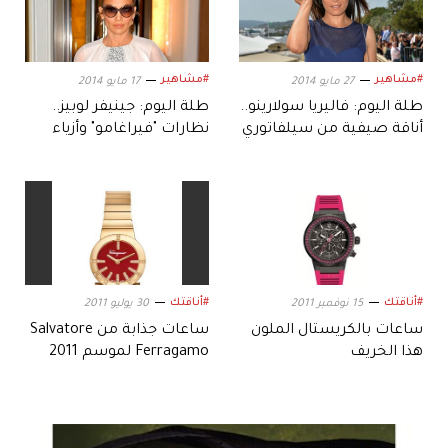
#مشاهير
#مشاهير
27 مايو 2014
17 مايو 2014
طلة اليوم: فاليريا سولارينو..
طلة اليوم: جينيفر لوبيز..
أناقة صيفية من سيلفاتوري
نظارات "فيراغامو" وأزياء
فيراغامو
بيضاء لمقاومة حرارة
الشمس
#أناقتك
#أناقتك
15 نوفمبر 2011
30 يوليو 2011
ساعات بالكريستال الملون
ساعات جذابة من Salvatore
هذا الخريف
Ferragamo لموسم 2011