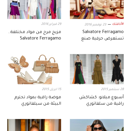
#أناقتك
29 فبراير 2016
23 نوفمبر 2016
Salvatore Ferragamo
مزيج مرح من مواد مختلفة..
تستعرض حرفية صنع
Salvatore Ferragamo
أحذيتها التقليدية
لخريف 2016
28 سبتمبر 2015
15 ابريل 2015
أسبوع ميلانو: كشاكش
موضة راقية بمواد تحترم
راقية من سلفاتوري
البيئة من سيلفاتوري
فيرغامو لربيع 2016
فيراغامو