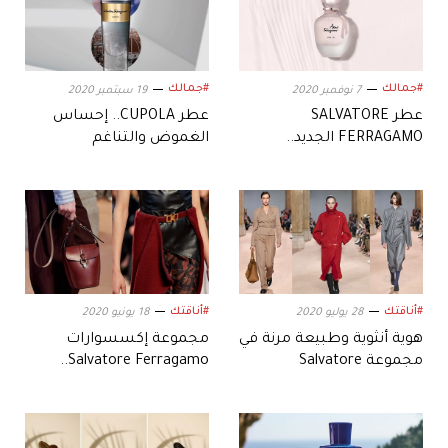
#جمالك
#جمالك
7 نوفمبر 2020
19 سبتمبر 2020
عطر SALVATORE
عطر CUPOLA.. إحساس
FERRAGAMO الجديد..
الغموض والتناغم
لحظات من الوئام
#أناقتك
#أناقتك
28 يوليو 2020
18 يونيو 2020
هوية أنثوية وطبيعة مرنة في
مجموعة إكسسوارات
مجموعة Salvatore
Salvatore Ferragamo..
Ferragamo
التعبير عن الذات والتجدد