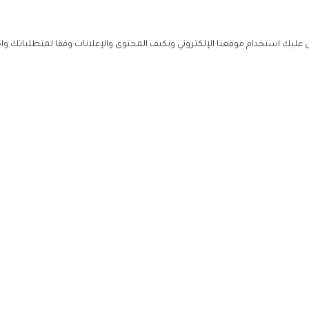
ليك استخدام موقعنا الإلكتروني ونكيف المحتوى والإعلانات وفقا لمتطلباتك وا
حملوا ت
ص
زهرة ال
ي
من نحن
تواصل معنا
سياسة ال