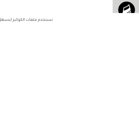
نستخدم ملفات الكوكيز لنسهل ع
الاشتراك للحصول على ملخ
أسبوعي على بريدك الإلكتروني
الرئيسية
مشاهير
أناقتك
لن تتم مشاركة بياناتكم الشخصية مع أ
جمالك
طرف ثالث
مجتمعك
حياتك
منزلك