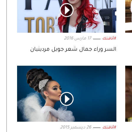
17 مارس 2016
#أناقتك
السر وراء جمال شعر جويل مردينيان
26 ديسمبر 2015
#أناقتك