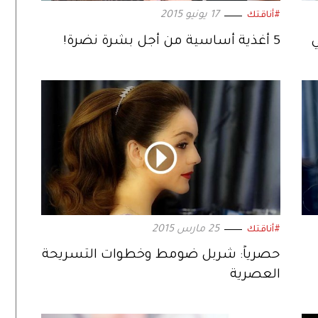
17 يونيو 2015
#أناقتك
ي
5 أغذية أساسية من أجل بشرة نضرة!
25 مارس 2015
#أناقتك
حصرياً: شربل ضومط وخطوات التسريحة
العصرية