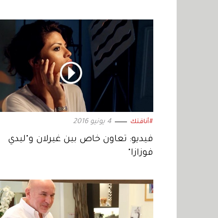
4 يونيو 2016
#أناقتك
فيديو: تعاون خاص بين غيرلان و"ليدي
فوزازا"