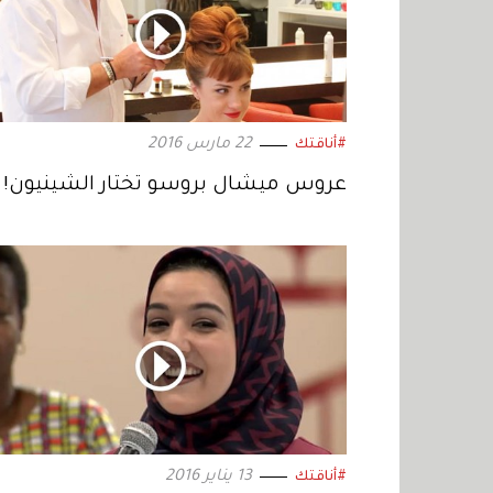
22 مارس 2016
#أناقتك
عروس ميشال بروسو تختار الشينيون!
13 يناير 2016
#أناقتك