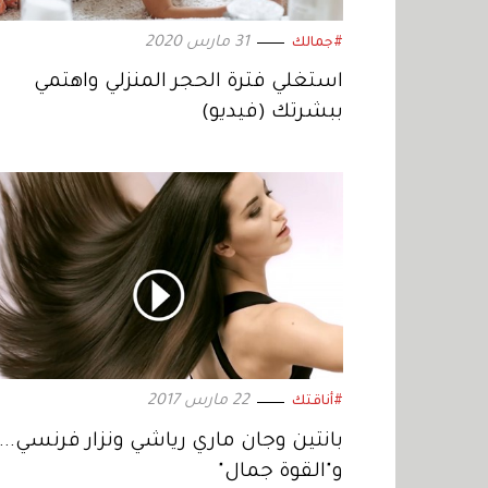
31 مارس 2020
#جمالك
استغلي فترة الحجر المنزلي واهتمي
ببشرتك (فيديو)
22 مارس 2017
#أناقتك
بانتين وجان ماري رياشي ونزار فرنسي...
و"القوة جمال"