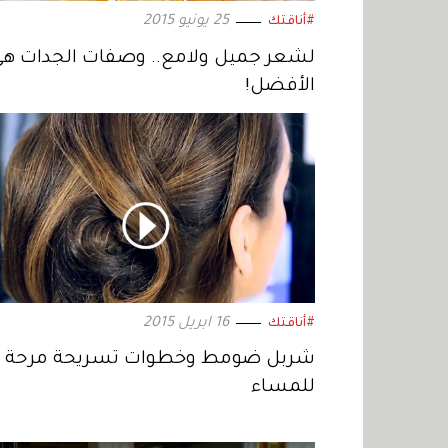
25 يونيو 2015
#أناقتك
لشعر جميل ولامع.. وصفات الجدات ه
الأفضل!
16 ابريل 2015
#أناقتك
شربل ضومط وخطوات تسريحة مرحة
للمساء