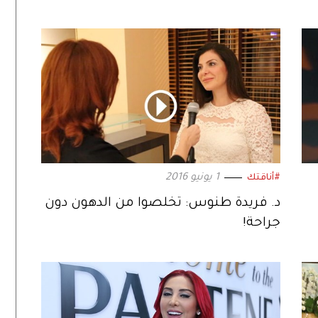
1 يونيو 2016
#أناقتك
د. فريدة طنوس: تخلصوا من الدهون دون
جراحة!