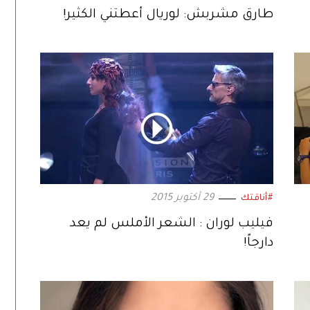
طارق مشربش: لوريال أعطتني الكثير!
29 أكتوبر 2015
#أناقتك
فيليب لوران : الشعر الأملس لم يعد
دارجاً!