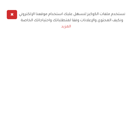
✖
نستخدم ملفات الكوكيز لنسهل عليك استخدام موقعنا الإلكتروني
ونكيف المحتوى والإعلانات وفقا لمتطلباتك واحتياجاتك الخاصة
المزيد
حملوا تطبيق
زهرة الخليج
الاشتراك للحصول على ملخص أسبوعي على بريدك
الإلكتروني