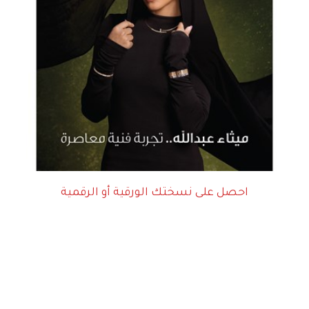
احصل على نسختك الورقية أو الرقمية