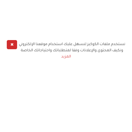
✖
نستخدم ملفات الكوكيز لنسهل عليك استخدام موقعنا الإلكتروني
ونكيف المحتوى والإعلانات وفقا لمتطلباتك واحتياجاتك الخاصة
المزيد
حملوا تطبيق
زهرة الخليج