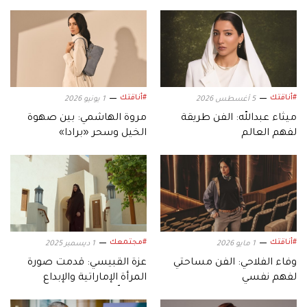
#أناقتك
#أناقتك
5 أغسطس 2026
1 يونيو 2026
ميثاء عبدالله: الفن طريقة
مروة الهاشمي: بين صهوة
لفهم العالم
الخيل وسحر «برادا»
#أناقتك
#مجتمعك
1 مايو 2026
1 ديسمبر 2025
وفاء الفلاحي: الفن مساحتي
عزة القبيسي: قدمت صورة
لفهم نفسي
المرأة الإماراتية والإبداع
المتجذّر بالأرض