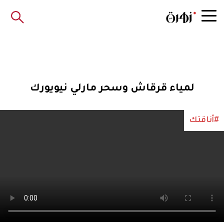
لمياء قرقاش وسحر مارلي نيويورك
#أناقتك