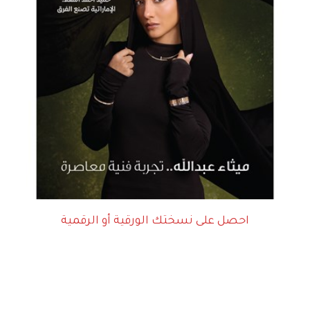
احصل على نسختك الورقية أو الرقمية