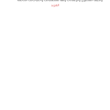
ونكيف المحتوى والإعلانات وفقا لمتطلباتك واحتياجاتك الخاصة
المزيد
حملوا تطبيق
زهرة الخليج
الاشتراك للحصول على ملخص أسبوعي على بريدك
الإلكتروني
لن تتم مشاركة بياناتكم الشخصية مع أي طرف ثالث