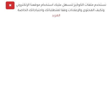
✖
نستخدم ملفات الكوكيز لنسهل عليك استخدام موقعنا الإلكتروني
ونكيف المحتوى والإعلانات وفقا لمتطلباتك واحتياجاتك الخاصة
المزيد
حملوا تطبيق
زهرة الخليج
الاشتراك للحصول على ملخص أسبوعي على بريدك
الإلكتروني