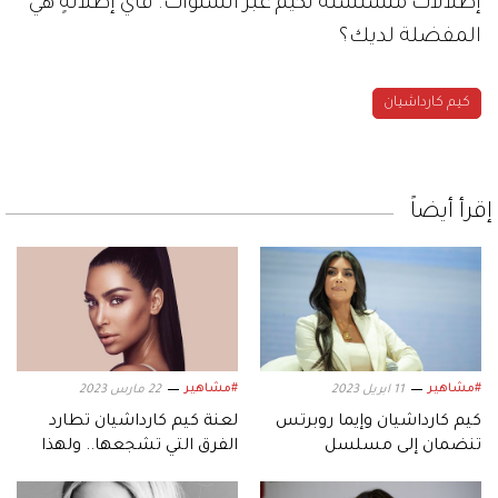
إطلالات متسلسلة لكيم عبر السنوات. فأي إطلالةٍ هي
المفضلة لديك؟
كيم كارداشيان
إقرأ أيضاً
#مشاهير
#مشاهير
11 ابريل 2023
22 مارس 2023
كيم كارداشيان وإيما روبرتس
لعنة كيم كارداشيان تطارد
تنضمان إلى مسلسل
الفرق التي تشجعها.. ولهذا
«American Horror Story»
السبب يريدها جمهور ليفربول