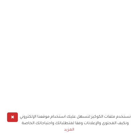
✖
نستخدم ملفات الكوكيز لنسهل عليك استخدام موقعنا الإلكتروني
ونكيف المحتوى والإعلانات وفقا لمتطلباتك واحتياجاتك الخاصة
المزيد