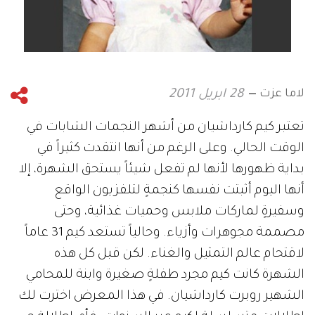
لاما عزت
28 ابريل 2011
تعتبر كيم كارداشيان من أشهر النجمات الشابات في
الوقت الحالي. وعلى الرغم من أنها انتقدت كثيراً في
بداية ظهورها لأنها لم تفعل شيئاً يستحق الشهرة، إلا
أنها اليوم أثبتت نفسها كنجمةٍ لتلفزيون الواقع
وسفيرةٍ لماركات ملابس وحميات غذائية، وحتى
مصممة مجوهرات وأزياء. وحالياً تستعد كيم 31 عاماً
لاقتحام عالم التمثيل والغناء. لكن قبل كل هذه
الشهرة كانت كيم مجرد طفلةٍ صغيرة وابنة للمحامي
الشهير روبرت كارداشيان. في هذا المعرض اخترت لك