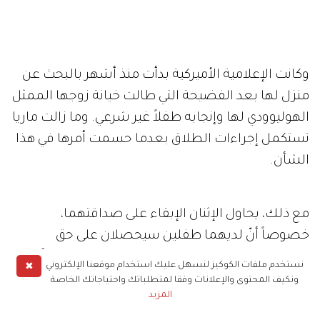
وكانت الإعلامية الأميركية بدأت منذ أشهر بالبحث عن
منزل لها بعد الفضيحة التي طالت خيانة زوجها الممثل
الهوليوودي لها وإنجابه طفلاً غير شرعي. وما زالت ماريا
تستكمل إجراءات الطلاق بعدما حسمت أمرها في هذا
الشأن.
مع ذلك، يحاول الإثنان الإبقاء على صداقتهما،
خصوصاً أنّ لديهما طفلين سيحصلان على حق
الحضانة المشتركة لهما. وليس منزل ماريا بعيداً عن
✖
نستخدم ملفات الكوكيز لنسهل عليك استخدام موقعنا الإلكتروني
المنزل الذي كانت تعيش فيه مع أرنولد. ويأمل الاثنان
ونكيف المحتوى والإعلانات وفقا لمتطلباتك واحتياجاتك الخاصة
المزيد
أن يساعد قربهما الجغرافي في رعاية ولديهما