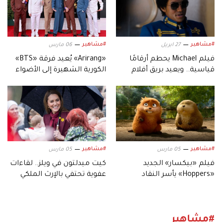
#مشاهير
#مشاهير
27 ابريل
06 مارس
فيلم Michael يحطم أرقامًا
«Arirang» يُعيد فرقة «BTS»
قياسية.. ويعيد بريق أفلام
الكورية الشهيرة إلى الأضواء
السيرة الموسيقية
#مشاهير
#مشاهير
05 مارس
05 مارس
فيلم «بيكسار» الجديد
كيت ميدلتون في ويلز.. لقاءات
«Hoppers» يأسر النقاد
عفوية تحتفي بالإرث الملكي
بعالمه.. وشخصياته المميزة
#مشاهير