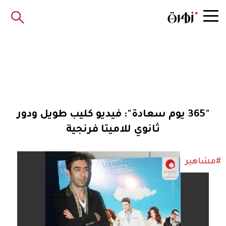
"365 يوم سعادة": فيديو كليب طويل ودور
ثانوي للاميتا فرنجية
#مشاهير