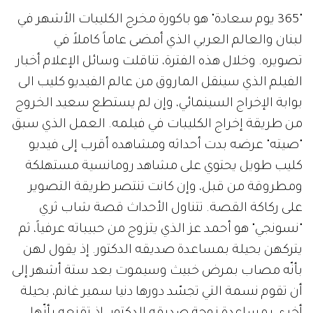
"365 يوم سعادة" هو باكورة مخرج الكليبات الأشهر في
لبنان والعالم العربي الذي أمضى عاماً كاملاً في
تصويره. وخلال هذه الفترة، تناقلت وسائل الإعلام أخبار
الفيلم الذي سينقل الماروق من عالم الفيديو كليب الى
بوابة الإخراج السينمائي، وإن لم يستطع سعيد الخروج
من طريقة إخراج الكليبات في فيلمه. العمل الذي سبق
"صيته" عرضه بدت أحداثه ومشاهده أقرب إلى فيديو
كليب طويل يحتوي على مشاهد رومانسية مستهلكة
ومطروقة من قبل، وإن كانت تنتصر طريقة التصوير
على ركاكة القصة. تتناول الأحداث قصة شاب ثري
"نسونجي" هو أحمد عز الذي يتزوج من حبيباته عرفياً، ثم
يتركهن بحيلة بمساعدة صديقه الدكتور. إذ يقول لهن
بأنّه مصاب بمرض خبيث وسيموت بعد ستة أشهر إلى
أن تقوم نسمة التي تجسّد دورها دنيا سمير غانم، بحيلة