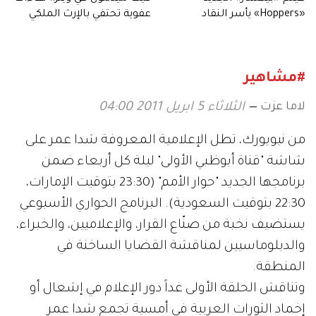
«Hoppers» يأسر النقاد
عفوية تحتفي بالإرث الملكي
بعالمه.. وشخصياته المميزة
#مشاهير
لاما عزت
الثلاثاء 5 ابريل 2011 04:00
من نيويورك، تطل الإعلامية المعروفة شدا عمر على
شاشة "قناة أبوظبي الأولى" ليلة كل أربعاء ضمن
برنامجها الجديد "حوار الأمم" (23:30 بتوقيت الإمارات،
22:30 بتوقيت السعودية). البرنامج الحواري الأسبوعي
يستضيف نخبة من صنّاع القرار، والإعلاميين، والخبراء،
والدبلوماسيين لمناقشة القضايا الساخنة في
المنطقة.
وتناقش الحلقة الأولى غداً دور الإعلام في إشعال أو
إخماد الثورات العربية في أمسية تجمع شدا عمر