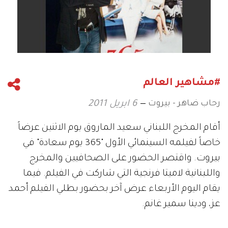
#مشاهير العالم
رحاب ضاهر - بيروت
6 ابريل 2011
أقام المخرج اللبناني سعيد الماروق يوم الاثنين عرضاً
خاصاً لفيلمه السينمائي الأول "365 يوم سعادة" في
بيروت. واقتصر الحضور على الصحافيين والمخرج
واللبنانية لاميتا فرنجية التي شاركت في الفيلم. فيما
يقام اليوم الأربعاء عرض آخر بحضور بطلي الفيلم أحمد
عز، ودينا سمير غانم.