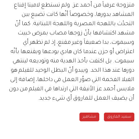
متزوجة عرفياً من أحمد عز. ولم تستطع لاميتا إقناع
المشاهد بدورها، وخصوصاً أنّها كانت تضيع بين
التحدّث باللهجة المصرية واللهجة اللبنانية. كما أنّ
مشهد اكتشافها بأنّ زوجها مصاب بمرض خبيث
وسيموت، بدا ضعيفاً وغير مقنع، إذ لم تظهر أي
اعتراض أو حزن عندما كان هادي يودعها ويقنعها بأنّه
سيموت. بل اكتفت بأخذ الهدية منه وتوديعه لينتهي
دورها عند هذا الحد. ويبدو أنّ البطل الوحيد للفيلم هو
الفيلا الفخمة التي صوِّر العمل في داخلها، إضافة إلى
ملابس أحمد عز الأنيقة التي ارتداها في الفيلم من دون
أن يضيف العمل للماروق أي شيء جديد.
سعيد الماروق
مشاهير