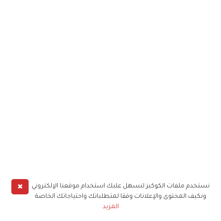
✖
نستخدم ملفات الكوكيز لنسهل عليك استخدام موقعنا الإلكتروني
ونكيف المحتوى والإعلانات وفقا لمتطلباتك واحتياجاتك الخاصة
المزيد