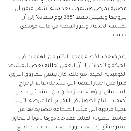
أخرى بمساعدة زوجة صديقه الدكتور. إذ تقنعه بأنّها
مصابة بمرض وستموت بعد ستة أشهر، فيقرر أن
يتزوّجها ويعيش معها "365 يوم سعادة" إلى أن
يكتشف الخدعة. وتدور القصة في قالب كوميدي
خفيف.
رغم ضعف القصة ووجود الكثير من الهفوات في
الحبكة والأحداث، إلا أنّ العمل تخللته بعض المشاهد
الكوميدية الجيدة. مع ذلك، كان ينبغي للماروق التروي
كثيراً قبل اختيار القصة التي ستُدخله عالم الإخراج
السينمائي، وتؤهلّه لحجز مكان بين سينمائيي مصر
أصحاب الباع الطويل في الاخراج. أما عارضة الأزياء
لاميتا فرنجية التي ملأت الصحافة بتصريحاتها عن
قيامها ببطولة الفيلم، فقد جاء دورها ثانوياً لا يتجاوز
عشر دقائق. إذ تلعب دور مذيعة لبنانية تجيد الدلع