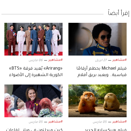
إقرأ أيضاً
#مشاهير
#مشاهير
27 ابريل
06 مارس
فيلم Michael يحطم أرقامًا
«Arirang» يُعيد فرقة «BTS»
قياسية.. ويعيد بريق أفلام
الكورية الشهيرة إلى الأضواء
السيرة الموسيقية
#مشاهير
#مشاهير
05 مارس
05 مارس
فيلم «بيكسار» الجديد
كيت ميدلتون في ويلز.. لقاءات