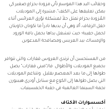
وحقائب اليد هذا الموسم تأتي مزودة بحزامٍ صغير كي
يمكن تعليقها على الكتف"، مشيرة إلى الموديلات
المُزودة بحزام تمثل حلاً لمشكلة تؤرق العرائس أثناء
حفل الزفاف، ألا وهي أن يديها نادراً ما تكونان خاويتان
لحمل حقيبة؛ حيث تنشغل يداها بحمل باقة الورود
والإمساك بيد العريس ومصافحة المدعوين.
من المستحسن أن ترتدي العروس قفازات والتي تتوافر
بجميع الموديلات والأطوال. فالـ"ميني قفازات" يصل
طولها إلى ما بعد المعصم بقليل. وتتناغم الموديلات
التي يصل طولها إلى الكوع مع ستايل أودري هيببورن
نجمة السينما العالمية في حقبة الخمسينيات.
أكسسوارات الأكتاف