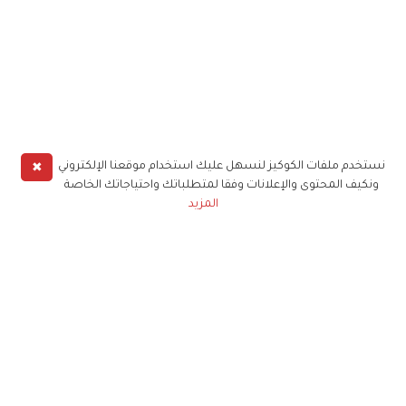
✖
نستخدم ملفات الكوكيز لنسهل عليك استخدام موقعنا الإلكتروني
ونكيف المحتوى والإعلانات وفقا لمتطلباتك واحتياجاتك الخاصة
المزيد
حملوا تطبيق
زهرة الخليج