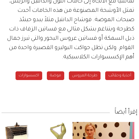
تماشياً مع الاتجاه إلى خامات التُول والدانتيل والريش،
تمثل الأوشحة المصنوعة من هذه الخامات أحدث
صيحات الموضة. فوشاح الدانتيل مثلاً يبدو حينئذ
كطرحة ويتناغم بشكل مثالي مع فساتين الزفاف ذات
ذيل السمكة أو فساتين عروس البحور والتي تبرز جمال
القوام. ولكن تظل جواكت البوليرو القصيرة واحدة من
أهم الإكسسوارات الكلاسيكية.
أحذية وحقائب
طرحة العروس
موضة
اكسسوارات
إقرأ أيضاً