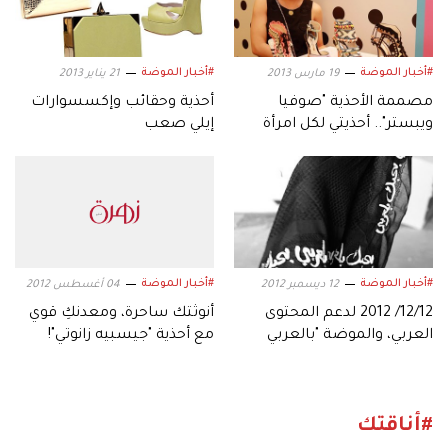
#أخبار الموضة
#أخبار الموضة
19 مارس 2013
21 يناير 2013
مصممة الأحذية "صوفيا
أحذية وحقائب وإكسسوارات
ويبستر".. أحذيتي لكل امرأة
إيلي صعب
تحافظ على الطفلة بداخلها
#أخبار الموضة
#أخبار الموضة
12 ديسمبر 2012
04 أغسطس 2012
12/12/ 2012 لدعم المحتوى
أنوثتك ساحرة، ومعدنكِ قوي
العربي، والموضة "بالعربي
مع أحذية "جيسبيه زانوتي"!
أحلى"، مارأيك؟
#أناقتك