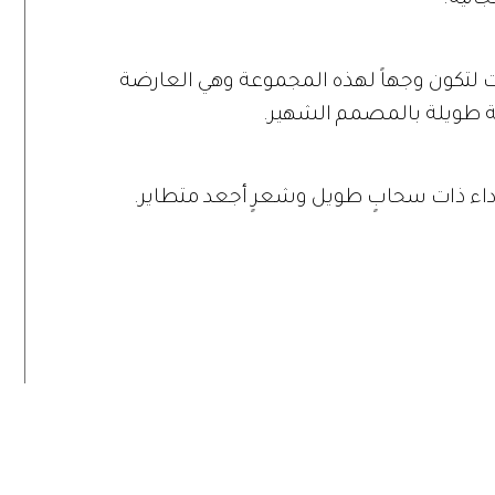
انية.
ات لتكون وجهاً لهذه المجموعة وهي العارضة
ة طويلة بالمصمم الشهير.
اء ذات سحابٍ طويل وشعرٍ أجعد متطاير.