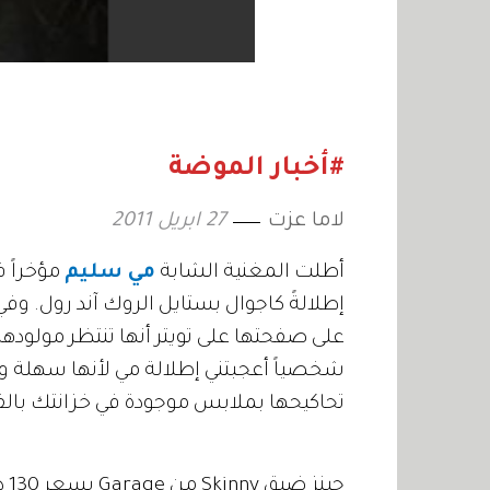
#أخبار الموضة
لاما عزت
27 ابريل 2011
أطلت المغنية الشابة
مي سليم
مؤخراً ف
إطلالةً كاجوال بستايل الروك آند رول. وفي
على صفحتها على تويتر أنها تنتظر مولودها 
شخصياً أعجبتني إطلالة مي لأنها سهلة
تحاكيحها بملابس موجودة في خزانتك بالفع
جينز ضيق Skinny من Garage بسعر 130 درهماً إماراتياً.