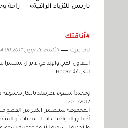
باريس للأزياء الراقية»
راحة وح
تفصيلة
#أناقتك
لاما عزت
الثلاثاء 26 ابريل 2011 04:00
التعاون الفني والإبداعي لا يزال مستمراً ب
العريقة Hogan.
2011/2012.
المجموعة ستتضمن الكثير من القطع مثل
أكمام والجواكيت ذات السحابات أو المنتفخ