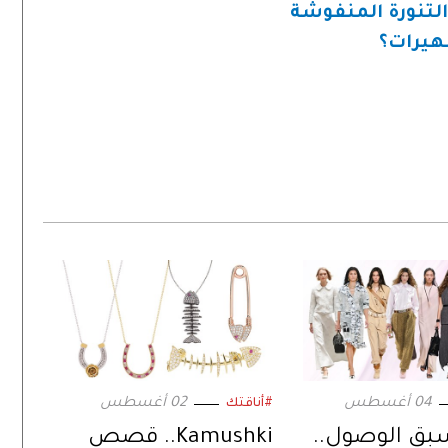
التنورة المنفوشة
هيرات؟
04 أغسطس
02 أغسطس
#أناقتك
سبق الوصول..
Kamushki.. قصص