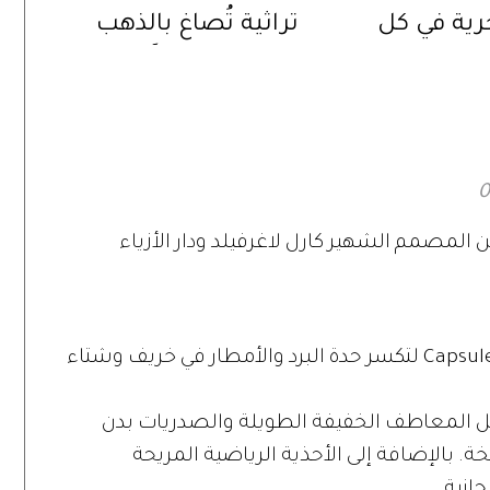
رية في كل
تراثية تُصاغ بالذهب
عيار 18 قيراطاً
ين المصمم الشهير كارل لاغرفيلد ودار الأزياء
ومجدداً سيقوم لاغرفيلد بابتكار مجموعة Capsule لتكسر حدة البرد والأمطار في خريف وشتاء
 المعاطف الخفيفة الطويلة والصدريات بدن
ة. بالإضافة إلى الأحذية الرياضية المريحة