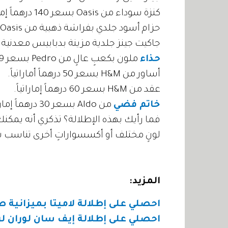
كنزة سوداء من Oasis بسعر 140 درهماً إماراتياً.
حزام أسود جلدي بفراشة ذهبية من Oasis بسعر 100 درهمٍ إماراتي.
جاكيت جينز جلدية مزينة بدبابيس معدنية من H&M بسعر 350 درهماً إمار
حذاء
ملون بكعبٍ عالٍ من Pedro بسعر 319 درهماً إماراتياً.
أساور من H&M بسعر 50 درهماً أماراتياً.
عقد من H&M بسعر 60 درهماً إماراتياً.
خاتم فضي
من Aldo بسعر 30 درهماً إماراتياً.
فما رأيك بهذه الإطلالة؟ تذكري أنه يمكن
لونٍ مختلف أو أكسسواراتٍ أخرى تناس
المزيد:
احصلي على إطلالة لاميتا بميزانية 
احصلي على إطلالة إيف سان لوران لربيع 