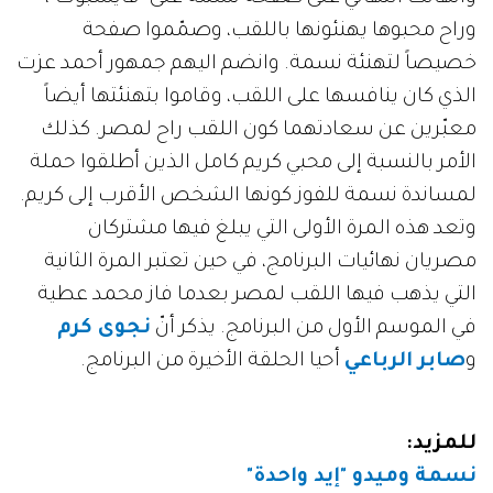
وراح محبوها يهنئونها باللقب، وصمّموا صفحة
خصيصاً لتهنئة نسمة. وانضم اليهم جمهور أحمد عزت
الذي كان ينافسها على اللقب، وقاموا بتهنئتها أيضاً
معبّرين عن سعادتهما كون اللقب راح لمصر. كذلك
الأمر بالنسبة إلى محبي كريم كامل الذين أطلقوا حملة
لمساندة نسمة للفوز كونها الشخص الأقرب إلى كريم.
وتعد هذه المرة الأولى التي يبلغ فيها مشتركان
مصريان نهائيات البرنامج، في حين تعتبر المرة الثانية
التي يذهب فيها اللقب لمصر بعدما فاز محمد عطية
في الموسم الأول من البرنامج. يذكر أنّ
نجوى كرم
و
صابر الرباعي
أحيا الحلقة الأخيرة من البرنامج.
للمزيد:
نسمة وميدو "إيد واحدة"