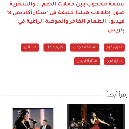
نسمة محجوب بين حملات الدعم... والسخرية
صور: إطلالات هيلدا خليفة في "ستار أكاديمي 8"
فيديو: الطعام الفاخر والموضة الراقية في
باريس
نجوى كرم
نسمة محجوب
كريم كامل
مشاهير
سارة فرح
ستار أكاديمي
إقرأ أيضاً