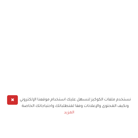
✖
نستخدم ملفات الكوكيز لنسهل عليك استخدام موقعنا الإلكتروني
ونكيف المحتوى والإعلانات وفقا لمتطلباتك واحتياجاتك الخاصة
المزيد