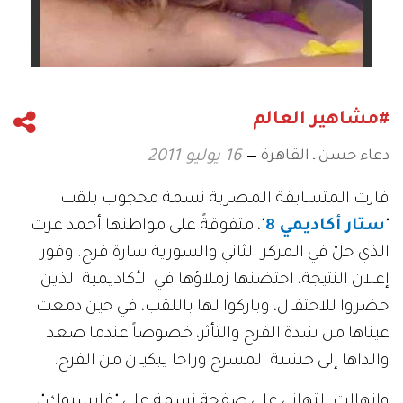
#مشاهير العالم
دعاء حسن ـ القاهرة
16 يوليو 2011
فازت المتسابقة المصرية نسمة محجوب بلقب
"
ستار أكاديمي 8
"، متفوقةً على مواطنها أحمد عزت
الذي حلّ في المركز الثاني والسورية سارة فرح. وفور
إعلان النتيجة، احتضنها زملاؤها في الأكاديمية الذين
حضروا للاحتفال، وباركوا لها باللقب، في حين دمعت
عيناها من شدة الفرح والتأثر، خصوصاً عندما صعد
والداها إلى خشبة المسرح وراحا يبكيان من الفرح.
وانهالت التهاني على صفحة نسمة على "فايسبوك"،