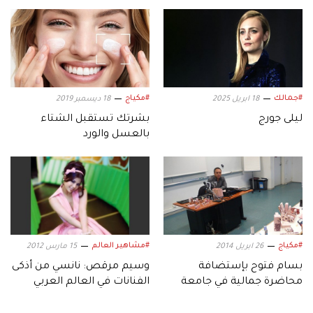
#جمالك
#مكياج
18 ابريل 2025
18 ديسمبر 2019
ليلى جورج
بشرتك تستقبل الشتاء
بالعسل والورد
#مكياج
#مشاهير العالم
26 ابريل 2014
15 مارس 2012
بسام فتوح بإستضافة
وسيم مرقص: نانسي من أذكى
محاضرة جمالية في جامعة
الفنانات في العالم العربي
HEC Paris العريقة
وأحترم رغبة هيفاء في التنويع!