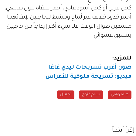
كحل عربي أو كحل أسود عادي، أحمر شفاه بلون طبيعي،
أحمر خدود خفيف غير لّماع ومشط للحاجبين لإبقائهما
منسقين طوال الوقت فلا شيء أكثر إزعاجاً من حاجبين
بتنسيق عشوائي.
للمزيد:
صور: أغرب تسريحات ليدي غاغا
فيديو: تسريحة ملوكية للأعراس
هيفا وهبي
بسام فتوح
تجميل
إقرأ أيضاً