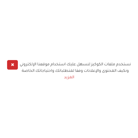
✖
نستخدم ملفات الكوكيز لنسهل عليك استخدام موقعنا الإلكتروني
ونكيف المحتوى والإعلانات وفقا لمتطلباتك واحتياجاتك الخاصة
المزيد
حملوا تطبيق
زهرة الخليج