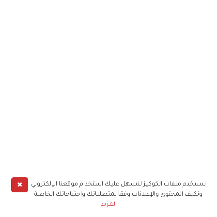
✖
نستخدم ملفات الكوكيز لنسهل عليك استخدام موقعنا الإلكتروني
ونكيف المحتوى والإعلانات وفقا لمتطلباتك واحتياجاتك الخاصة
المزيد