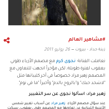
#مشاهير العالم
زينة حداد - بيروت
26 يوليو 2011
تعاملت الفنانة
نجوى كرم
مع مصمم الأزياء طوني
يعقوب لفترة طويلة، لكن مؤخراً اتجهت للتعاون مع
المصمم زهير مراد خصوصاً في آخر كليباتها مثل
"لاشحد حبك" و"بالروح بالدم" وأخيراً "ما في نوم".
زهير مراد: اسألوا نجوى عن سر التغيير
عند سؤال مصمم الأزياء
زهير مراد
عن أسباب تغيير شمس
الأغنية اللبنانية عن تعاونها مع المصمم طوني يعقوب، يسكت