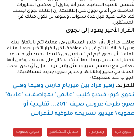
شمس الاغنية اللبنانية، بقدر أنه يحاول أن يعكس التطورات
الحاصلة في أغاني نجوى على إطلالتها. إن إطلالة نجوى ليست
كما كانت عليه قبل عدة سنوات، وسوف لن تكون كذلك في
المستقبل.
القرار الأخير يعود إلى نجوى
ويلفت مراد إلى أن اختيار الفساتين هي عملية تتم بالاتفاق بينه
وبين الفنانة، لتنتج قرارات موافقة، لكن القرار الأخير يعود للفنانة.
الملفت أن نجوى كرم لم تستعين في كليبها الجديد بأي مساعد
لاختيار الفساتين، ربما لأنها أحبّت الاتكال على نفسها، ويكفي أنها
تتعامل مع مصمم معروف مثل زهير مراد... فإلى أيّ مدى نجحت
الفنانة في تغيير إطلالاتها وتقديم صورة جديدة لمشاهديها،
الجواب عند معجبيها؟
للمزيد:
زهير مراد بين ميريام فارس وهيفا وهبي
نجوى كرم: فيديو كليب "عالمي" بمواصفات "عادية"
صور: طرحة عروس صيف 2011... تقليدية أو
عفوية؟
فيديو: تسريحة ملوكية للأعراس
نجوى كرم
ستايل المشاهير
طوني يعقوب