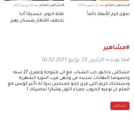
#مشاهير العالم
#مشاهير العالم
27 أكتوبر 2014
01 يونيو 2013
نجوى كرم الأنيقة دائماً
طلة اليوم: جيسيكا آلبا
تخطف الأنظار بفستان زهير
مراد
#مشاهير
لاما عزت
الإثنين 25 يوليو 2011 10:32
مشكلتى يادكتور حب الشباب مع انى متزوجه وعمرى 27 سنه
وخصوصا التهابات شديده فى وجهى قرب الدوره الشهريه
وبستخدك كريم اكنى فرى ارجو نصيحيتى بدوا له تأثير كويس مع
العلم ان نوعيه الحبوب حمراء اللون وشكرا لحضرتك l
مشاهير