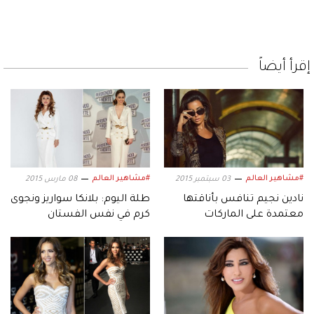
إقرأ أيضاً
#مشاهير العالم
#مشاهير العالم
03 سبتمبر 2015
08 مارس 2015
نادين نجيم تنافس بأناقتها
طلة اليوم: بلانكا سواريز ونجوى
معتمدة على الماركات
كرم في نفس الفستان
العالمية