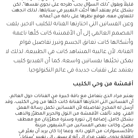
قليلاً ويقول "ذلك السؤال يجب طرحه على نجوى نفسها"، لكن
بشكل عام يعتقد أنها أحبّت التغيير في ستايلها، لذلك اتجهت
للتعاون معه، فوقع نظرها على باقة من أعماله.
وعن الفساتين التي اختارتها الفنانة للكليب الاخير، يلفت
المصمم العالمي إلى أن الأقمشة كانت كلّها ناعمة
وأشكالها كانت تعانق الجسم وتبرز تفاصيل قوام
الفنانة، لأن غالبية المشاهد كانت في الطبيعة، لذلك لا
يمكن تخيّلها بفساتين واسعة، كما أن الفيديو كليب
يعتمد على تقنيات جديدة في عالم التكنولوجيا.
أقمشة من وحي الكليب
يعتبر مراد الذي يتعامل مع باقة كبيرة من الفنانات حول العالم،
أن الفساتين التي اختارتها الفنانة كانت كلّها من وحي الكليب، وقد
أرسل له المخرج تفاصيله لأن الفساتين تكمل رسالة العمل
الفني. وقد تألفت الأقمشة من التول والحرير المطرّز والذهب
بشكل كامل، إضافة إلى تنورة وسترة مطرّزتان مع معطف
فضيّ، وكانت بعض الفساتين من الشيفون مزينة
بالأكسسوارات من اللون ذاته. وعما إذا كان يريد أن يغيّر في
إطلالة نجوى، يلفت مراد إلى أنه لا يسعى إلى تغيير "ستايل"