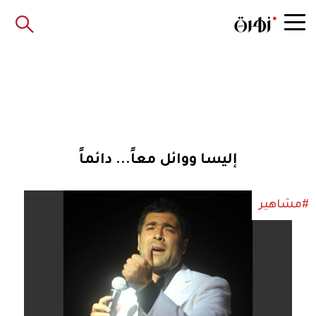
إليسا ووائل معاً... دائماً
#مشاهير