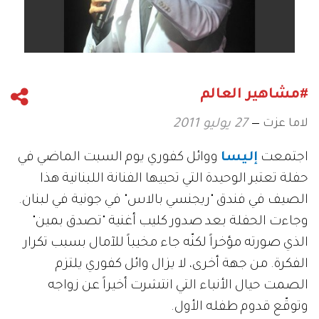
#مشاهير العالم
لاما عزت
27 يوليو 2011
اجتمعت
إليسا
ووائل كفوري يوم السبت الماضي في
حفلة تعتبر الوحيدة التي تحييها الفنانة اللبنانية هذا
الصيف في فندق "ريجنسي بالاس" في جونية في لبنان.
وجاءت الحفلة بعد صدور كليب أغنية "تصدق بمين"
الذي صورته مؤخراً لكنّه جاء مخيباً للآمال بسبب تكرار
الفكرة. من جهة أخرى، لا يزال وائل كفوري يلتزم
الصمت حيال الأنباء التي انتشرت أخيراً عن زواجه
وتوقّع قدوم طفله الأول.