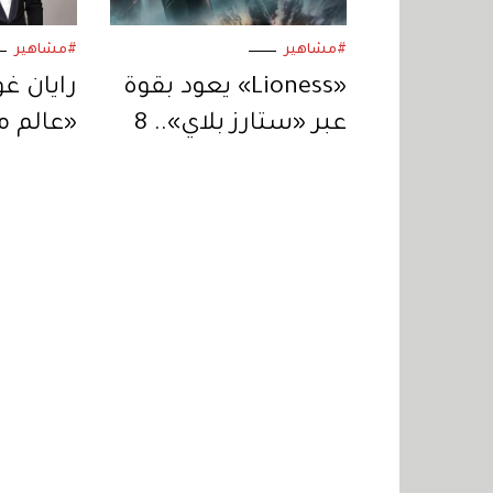
#مشاهير
#مشاهير
«Lioness» يعود بقوة
رايان غ
عبر «ستارز بلاي».. 8
«عالم م
حلقات من التشويق
يكون ال
المتواصل
لنيكولا
#مشاهير
لاما عزت
الأربعاء 27 يوليو 2011 09:33
دكتورة انا مشكلتي عندي حبوب بالظهر وعملت 
اذنك محتاجة حاجة تفتح الركب والكوع لانهم اس
لنقاء البشرة دون تدخل جراحي او ليزر وتقبلي واف
مشاهير