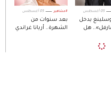
05 أغسطس
05 أغسطس
#مشاهير
وسلينغ يدخل
بعد سنوات من
ارفل».. هل
الشهرة.. أريانا غراندي
خليفة المنتظر
تبتعد عن الحياة
س كيج؟
العامة وتكشف
السبب
تقشير بس خفت شوية بس ظاهرة لان بشرتي سمراء وبعد
مر بكتير من درجة جسمي و طمعانة ان حضرتك توصفي حاجة
ر احترامي لحضرتك