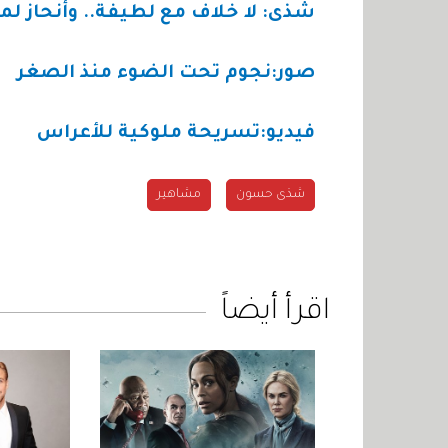
شذى: لا خلاف مع لطيفة.. وأنحاز لم
صور:نجوم تحت الضوء منذ الصغر
فيديو:تسريحة ملوكية للأعراس
شذى حسون
مشاهير
اقرأ أيضاً