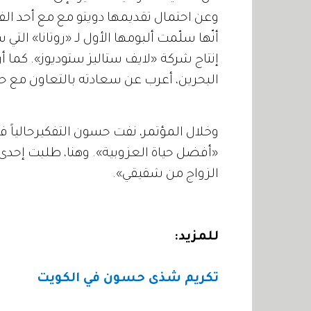
وعن احتمال تقديمها دويتو مع مع أحد الفنا
أنّها سلّمت ألبومها الأول لـ «روتانا» الت
إنتاج شركة «لايف ستاليز ستوديوز». كما 
البحرين، أعرب عن سعادته بالتعاون مع ح
وخلال المؤتمر، نفت حسون التفكيرحالياً 
«أفضل حياة العزوبية». وهنا، طلبت إحد
الزواج من شقيقي».
للمزيد:
تكريم شذى حسون في الكويت