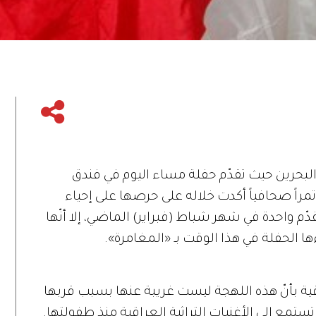
بحرين حيث تقدّم حفلة مساء اليوم في فندق
مراً صحافياً أكدت خلاله على حرصها على إحياء
ّم واحدة في شهر شباط (فبراير) الماضي، إلا أنّها
ءها الحفلة في هذا الوقت بـ «المغامرة».
اقية بأنّ هذه اللهجة ليست غريبة عنها بسبب قربها
تستمع الى الأغنيات التراثية العراقية منذ طفولتها.