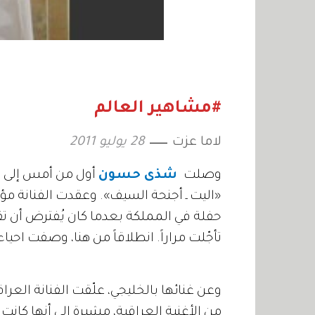
#مشاهير العالم
لاما عزت
28 يوليو 2011
وصلت
شذى حسون
أول من أمس إلى ال
«اليت ـ أجنحة السيف». وعقدت الفنانة مؤت
حفلة في المملكة بعدما كان يُفترض أن تقد
تأجّلت مراراً. انطلاقاً من هنا، وصفت احيا
وعن غنائها بالخليجي، علّقت الفنانة العر
من الأغنية العراقية، مشيرة إلى أنها كانت 