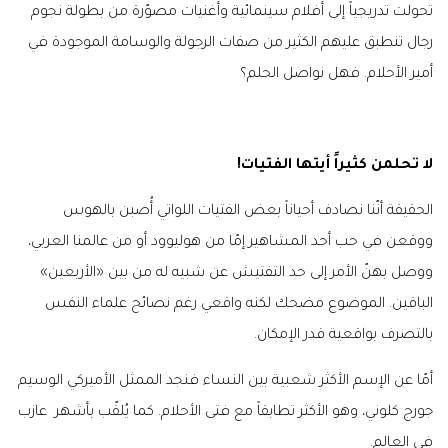
تحولت تدريجياً إلى أفلام سينمائية وأغنيات مصوّرة من بطولة نجوم
رجال تنطبق عليهم الكثير من صفات الرجولة والوسامة الموجودة في
أمير الأحلام. فهل نواصل الحلم؟
لا تحلمن كثيراً أيتها الفتيات
!
الحقيقة أنّنا نصادف أحياناً بعض الفتيات اللواتي أُصبن بالهوس
ووقعن في حب أحد المشاهير إمّا من هوليوود أو من عالمنا العربي،
ووصل بهنّ الأمر إلى حد التفتيش عن شبيه له من بين «الأربعين»
الباقين. الموضوع مضحك لكنه واقعي رغم نصائح علماء النفس
بالتصرف بواقعية قدر الإمكان
.
أمّا عن الإسم الأكثر شعبية بين النساء فنجد الممثل الأميركي الوسيم
جورج كلوني، وهو الأكثر تطابقاً مع فتى الأحلام. كما يُلقّب بأشهر عازب
في العالم
.