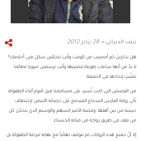
زينب الديراني
28 يناير 2012
هل تذكرينَ كم أمضيتِ من الوقت وأنتِ تتخيّلين شكلَ فتى أحلامك؟
لا بدّ من أنها ساعات طويلة قضيتِها وأنتِ ترسمين صورة لطالما
تمنّيتِ إيجادها في الحقيقة
.
من القِصص التي كانت تُسرد على مسامعنا قبل النوم أثناء الطفولة،
تأتي رواية الفارس الشجاع المندفع على حصانه الأبيض لإختطاف
حبيبته من بين أهلها، وقصة الأمير الشهم والوسيم الذي يتحدّى كل
من يقف في طريق زواجه من فتاته الحسناء
.
إلا أنّ جميع هذه الروايات لم تتوقف نهائياً مع نهاية مرحلة الطفولة بل