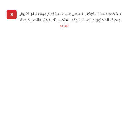
✖
نستخدم ملفات الكوكيز لنسهل عليك استخدام موقعنا الإلكتروني
ونكيف المحتوى والإعلانات وفقا لمتطلباتك واحتياجاتك الخاصة
المزيد
حملوا تطبيق
زهرة الخليج
الاشتراك للحصول على ملخص أسبوعي على بريدك
الإلكتروني