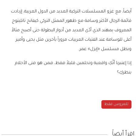
أيضاً، مع غزو المسلسلات التركية العديد من الدول العربية، إزدادت
قائمة الرجال الأكثر وسامة مع ظهور الممثل التركي كيفانج تاتليتوج
المعروف بمهند الذي أدّى العديد من أدوار البطولة حتى أصبح مثالاً
أعلى للوسامة عند الفتيات العربيات مروراً بآخرين مثل يحيى وأمير
وبطل مسلسل «إيزل» عمر
.
إذا إعتبرنا أنّكِ واقعية وتحلمين قليلاً فقط، فمن هو فتى الأحلام
بنظركِ؟
للعروس فقط
إقرأ أيضاً