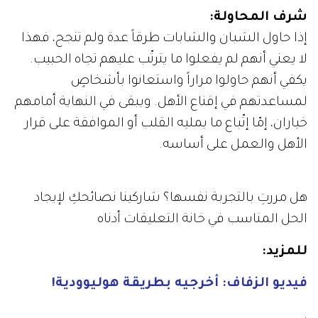
شرف المحاولة:
إذا حاول الشبان والشابات طرقاً عدة ولم تنجح، فهذا
لا يعني أنهم لم يفعلوا ما يترتّب عليهم تجاه الحبيب.
يكفي أنهم حاولوا مراراً واستعانوا بأشخاصٍ
لمساعدتهم في إقناع الأهل. ويبقى في النهاية أمامهم
خياران، إمّا إتّباع ما يمليه القلب أو الموافقة على قرار
الأهل والعمل على أساسه.
هل مررتِ بالتجربة نفسها؟ شاركينا نصائحكِ لإيجاد
الحل المناسب في خانة التعليقات أدناه
للمزيد:
فيديو الزفاف: أخرجيه بطريقة هوليوودية!
.