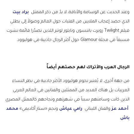
وعند الحديث عن الوسامة والأناقة، لا بدّ من ذكر الممثل
براد بيت
الذي حصد إعجاب الملايين من الفتيات حول العالم وصولاً إلى بطلي
فيلم
Twilight
روبرت باتنسون وتايلور لوتنر اللذين تصدّرا قائمة نشرت
مسبقاً في مجلة
Glamour
حول أكثر الرجال جاذبية في هوليوود
.
الرجال العرب والأتراك لهم حصتهم أيضاً
من جهة أخرى، لا يُعتبر نجوم هوليوود الأكثر جاذبية في نظر النساء
العربيات بل هناك العديد من الممثلين والفنانين في العالم العربي
الذين كانت وسامتهم سبباً في شهرتهم ونجاحهم كالممثل المصري
أحمد عز
والفنان اللبناني
رامي عياش
ونجم «ستار أكاديمي»
محمد
باش
.