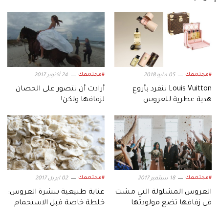
#مجتمعك
#مجتمعك
05 مايو 2018
24 أكتوبر 2017
Louis Vuitton تنفرد بأروع
أرادت أن تتصور على الحصان
هدية عطرية للعروس
لزفافها ولكن!
#مجتمعك
#مجتمعك
18 سبتمبر 2017
02 ابريل 2017
العروس المشلولة التي مشت
عناية طبيعية ببشرة العروس:
في زفافها تضع مولودتها
خلطة خاصة قبل الاستحمام