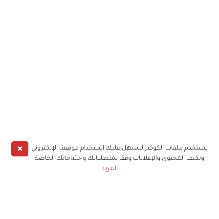
✖
نستخدم ملفات الكوكيز لنسهل عليك استخدام موقعنا الإلكتروني
ونكيف المحتوى والإعلانات وفقا لمتطلباتك واحتياجاتك الخاصة
المزيد
حملوا تطبيق