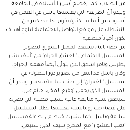
من الطلاب. كما يفضح أسرار الأساتذة في الجامعة.
ويبدو أنّ الطريقة التي يعتمدها باسل في العمل هي
أسلوب من أساليب كثيرة يقوم بها عدد كبير من
النشطاء على مواقع التواصل الاجتماعية لبلوغ أهداف
تكون أحياناً منطقية.
من جهة ثانية، يستعد الممثل السوري لتصوير
المسلسل الاجتماعي "العشق الحرام" من تأليف بشار
بطرس وتامر اسحق الذي يتولّى أيضاً مهمة الإخراج.
وكان باسل قد انتهى من تصوير دور البطولة في
مسلسل "الغفران" إلى جانب سلافة معمار. ويبدو أنّ
المسلسل الذي يحمل توقيع المخرج حاتم علي،
سيحقق نسبة متابعة عالية بسبب قصته التي تضيء
على قصة حب رومانسية يعيشها بطلا المسلسل
سلافة وباسل. كما يشارك خياط في بطولة مسلسل
"تعب المشوار" مع المخرج سيف الدين سبيعي.