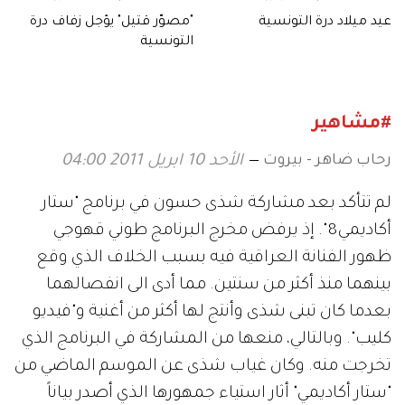
عيد ميلاد درة التونسية
"مصوّر قتيل" يؤجل زفاف درة
التونسية
#مشاهير
رحاب ضاهر - بيروت
الأحد 10 ابريل 2011 04:00
لم تتأكد بعد مشاركة شذى حسون في برنامج "ستار
أكاديمي8". إذ يرفض مخرج البرنامج طوني قهوجي
ظهور الفنانة العراقية فيه بسبب الخلاف الذي وقع
بينهما منذ أكثر من سنتين. مما أدى الى انفصالهما
بعدما كان تبنى شذى وأنتج لها أكثر من أغنية و"فيديو
كليب". وبالتالي، منعها من المشاركة في البرنامج الذي
تخرجت منه. وكان غياب شذى عن الموسم الماضي من
"ستار أكاديمي" أثار استياء جمهورها الذي أصدر بياناً