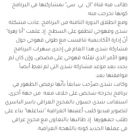
طالب فيه قناة "ال. بي. سي" بمشاركتها في البرنامج
كونها تخرجت منه.
ومع انطلاق الدورة الثامنة من البرنامج، عادت مشكلة
شذى وقهوجي لتطفو على السطح. إذ علمت "أنا زهرة"
أنّ إدارة الأكاديمية تناقشت مع طوني قهوجي حول
مشاركة شذى هذا العام في إحدى سهرات البرنامج.
وهو الأمر الذي تقبّله قهوجي على مضض، وإن كان لم
يحدد بعد موعد مشاركة شذى التي لم تعطِ أيضاً
موافقتها بعد.
وكانت شذى صرّحت سابقاً بأنّها ترفض الظهور في
برنامج يخرجه شخص على خلاف معه. من جهة أخرى،
استعانت شذى حسون بالمخرج العراقي ياسر الياسري
لتصوير فيديو كليب أغنيتها العراقية "شاعلها" بناء على
طلب جمهورها. إذ طالبها بالتعاون مع مخرج عراقي
في عملها الجديد كونه باللهجة العراقية.