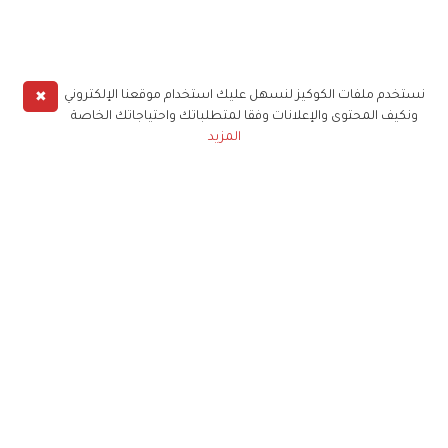
✖
نستخدم ملفات الكوكيز لنسهل عليك استخدام موقعنا الإلكتروني
ونكيف المحتوى والإعلانات وفقا لمتطلباتك واحتياجاتك الخاصة
المزيد
حملوا تطبيق
زهرة الخليج