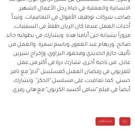
الانسانية والعملية في حياة رجل الأعمال الشهير
صاحب شركات توظيف الأموال في الثمانينيات. وتبدأ
أحداث العمل عندما كان الريان طفلاً في الستينيات،
مروراً بشبابه حتى أيامنا هذه. ويشارك في بطولته خالد
صالح، وريهام عبد الغفور، وباسم سمرة. والعمل من
تأليف حازم الحديدي ومحمود البزاوي، وإخراج شيرين
عادل. من ناحية أخرى، تشارك درة في أكثر من عمل
تلفزيوني في رمضان المقبل كمسلسل "آدم" مع تامر
حسني. كما تعاقدت على مسلسل "الحكر". وتشارك
أيضاً في فيلم "سامي أكسيد الكربون" مع هاني رمزي.
درة
مشاهير