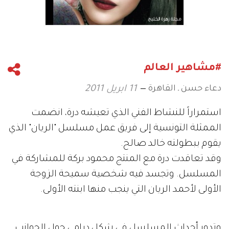
#مشاهير العالم
دعاء حسن ـ القاهرة
11 ابريل 2011
استمراراً للنشاط الفني الذي تعيشه درة، انضمت
الممثلة التونسية إلى فريق عمل مسلسل "الريان" الذي
يقوم ببطولته خالد صالح.
وقد تعاقدت درة مع المنتج محمود بركة للمشاركة في
المسلسل. وتجسد فيه شخصية سميحة الزوجة
الأولى لأحمد الريان التي ينجب منها ابنته الأولى.
وتدور أحداث المسلسل في شكل درامي حول الجوانب