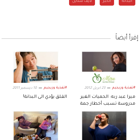
البدانة
الخبز
لايف ستايل
إقرأ أيضاً
#تغذية وريجيم
#تغذية وريجيم
23 ابريل 2012
10 ديسمبر 2011
ميرا عبد ربه: الحميات الغير
القلق يؤدي الى البدانة!
مدروسة تسبب أخطار جمة