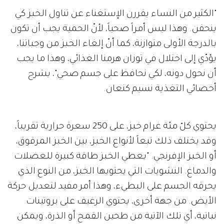
"الكثير من النساء يقررن الإستغناء عن تناول الخبز كي
ينحفن. وهذا ليس أمراً صحياً، لأنّ الحمية يجب أن تكون
بالدرجة الأولى متوازنة، كما أنّ إلغاء الخبز من وجباتنا،
يؤدّي إلى اختلال في توزان هرمنا الغذائي، وهذا ما يجب
أن نحول دونه، لكي نحافظ على جسم صحي"، يشرح
أخصائي التغذية نسيم كنعان.
يحتوي كلّ مئة غرام خبز، على 250 سعرة حرارية تقريباً،
وقد يختلف ذلك تبعاً لأنواع الخبز، بين الخبز المرقوق،
أو الخبز الإفرنجي. "يعطي الخبز طاقة كبيرة للعضلات
والدماغ. النشويات التي يحتويها الخبز، من النوع الذي
يحرقه الجسم على البطيء، وهذا أمر مفيد لتعديل حركة
الأيض. من جهة أخرى، يحتوي الرغيف على بروتينات
نباتية، أي تلك الآتية من طحين القمح أو الذرة، ويمكن