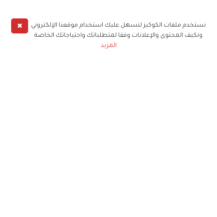
✖
نستخدم ملفات الكوكيز لنسهل عليك استخدام موقعنا الإلكتروني
ونكيف المحتوى والإعلانات وفقا لمتطلباتك واحتياجاتك الخاصة
المزيد
حملوا تطبيق
زهرة الخليج
الاشتراك للحصول على ملخص أسبوعي على بريدك
الإلكتروني