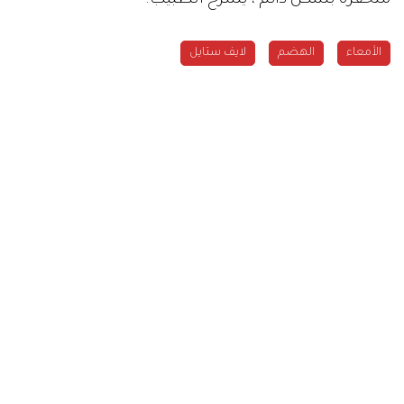
الأمعاء
الهضم
لايف ستايل