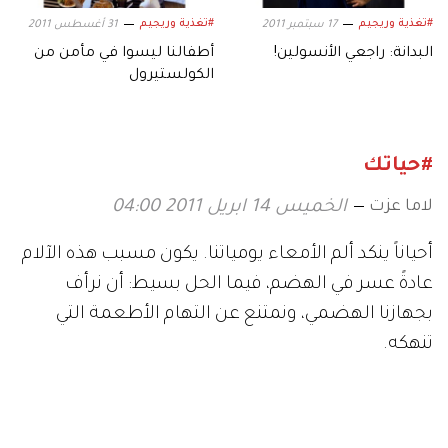
#تغذية وريجيم
#تغذية وريجيم
17 سبتمبر 2011
31 أغسطس 2011
البدانة: راجعي الأنسولين!
أطفالنا ليسوا في مأمن من
الكولستيرول
#حياتك
لاما عزت
الخميس 14 ابريل 2011 04:00
أحياناً ينكد ألم الأمعاء يومياتنا. يكون مسبب هذه الآلام
عادةً عسر في الهضم، فيما الحل بسيط: أن نرأف
بجهازنا الهضمي، ونمتنع عن التهام الأطعمة التي
تنهكه.