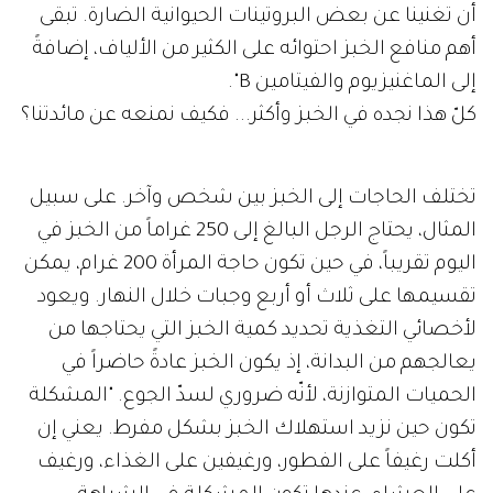
أن تغنينا عن بعض البروتينات الحيوانية الضارة. تبقى
أهم منافع الخبز احتوائه على الكثير من الألياف، إضافةً
إلى الماغنيزيوم والفيتامين B".
كلّ هذا نجده في الخبز وأكثر... فكيف نمنعه عن مائدتنا؟
تختلف الحاجات إلى الخبز بين شخص وآخر. على سبيل
المثال، يحتاج الرجل البالغ إلى 250 غراماً من الخبز في
اليوم تقريباً، في حين تكون حاجة المرأة 200 غرام، يمكن
تقسيمها على ثلاث أو أربع وجبات خلال النهار. ويعود
لأخصائي التغذية تحديد كمية الخبز التي يحتاجها من
يعالجهم من البدانة، إذ يكون الخبز عادةً حاضراً في
الحميات المتوازنة، لأنّه ضروري لسدّ الجوع. "المشكلة
تكون حين نزيد استهلاك الخبز بشكل مفرط. يعني إن
أكلت رغيفاً على الفطور، ورغيفين على الغذاء، ورغيف