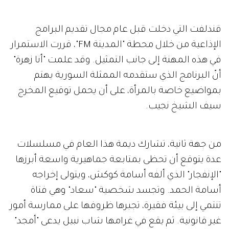
قندلفت التي دخلت قبل عام مجال تقديم البرامج
الإذاعية من خلال محطة "المدينة FM"، قررت الاستمرار
في هذه المهنة إلى جانب التمثيل. وقد علمت "أنا زهرة"
أنّ البرنامج الذي ستقدمه الممثلة السورية يهتم
بمواضيع خاصة بالمرأة، على أن يحمل توقيع المخرج
سيف الشيخ نجيب.
من جهة ثانية، تشارك ديمة هذا العام في مسلسلات
عدة يتوقع أن تحظى بمتابعة جماهيرية واسعة أبرزها
"الإنفجار" الذي ألفه أسامة كوكش، ويتولى إخراجه
أسامة الحمد. وتجسد شخصية "سعاد" وهي فتاة
تنتمي إلى بيئة فقيرة، تجبرها ظروفها على ممارسة أمور
غير قانونية. ثم يقع في غرامها شاب نبيل يدعى "أمجد"