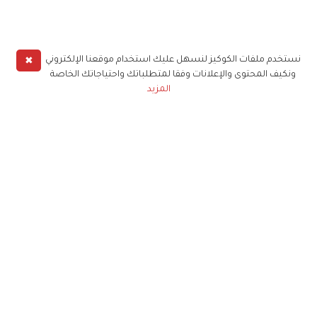
✖
نستخدم ملفات الكوكيز لنسهل عليك استخدام موقعنا الإلكتروني
ونكيف المحتوى والإعلانات وفقا لمتطلباتك واحتياجاتك الخاصة
المزيد
حملوا تطبيق
زهرة الخليج
الاشتراك للحصول على ملخص أسبوعي على بريدك