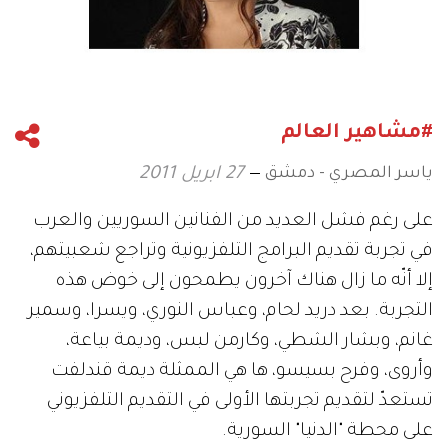
#مشاهير العالم
ياسر المصري - دمشق
27 ابريل 2011
على رغم فشل العديد من الفنانين السوريين والعرب
في تجربة تقديم البرامج التلفزيونية وتراجع شعبيتهم،
إلا أنّه ما زال هناك آخرون يطمحون إلى خوض هذه
التجربة. بعد دريد لحام، وعباس النوري، ويسرا، وسمير
غانم، وبشار الشطي، وكارمن لبس، وديمة بياعة،
وأروى، وفرح بسيسو، ها هي الممثلة ديمة قندلفت
تستعدّ لتقديم تجربتها الأولى في التقديم التلفزيوني
على محطة "الدنيا" السورية.