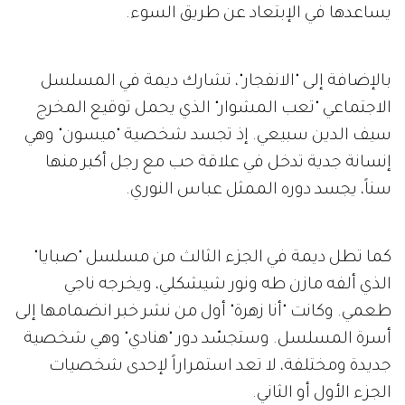
يساعدها في الإبتعاد عن طريق السوء.
بالإضافة إلى "الانفجار"، تشارك ديمة في المسلسل
الاجتماعي "تعب المشوار" الذي يحمل توقيع المخرج
سيف الدين سبيعي. إذ تجسد شخصية "ميسون" وهي
إنسانة جدية تدخل في علاقة حب مع رجل أكبر منها
سناً، يجسد دوره الممثل عباس النوري.
كما تطل ديمة في الجزء الثالث من مسلسل "صبايا"
الذي ألفه مازن طه ونور شيشكلي، ويخرجه ناجي
طعمي. وكانت "أنا زهرة" أول من نشر خبر انضمامها إلى
أسرة المسلسل. وستجسّد دور "هنادي" وهي شخصية
جديدة ومختلفة، لا تعد استمراراً لإحدى شخصيات
الجزء الأول أو الثاني.