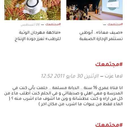
#مجتمعك
#مجتمعك
06 أغسطس
«صيف معانا».. أبوظبي
«فاكهة مهرجان الوثبة
تستثمر الإجازة الصيفية
للرطب» تعزز جودة الإنتاج
بفعاليات متنوعة
المحلي لثمار الإمارات
#مجتمعك
لاما عزت
الإثنين 30 مايو 2011 12:52
انا فتاة عمري 16 سنة .. الديانة مسلمة .. حلمت بأني كنت في
المدرسة و معي اهلي و صديقااتي و في الحلم كنت اطلب ماء من
كل من اراه و كنت عطشانة و وين ما اشوف ماء اشرب منه ؟ (
الماء فقط من عبوات ما اشرب من مكان اخر )
#مجتمعك