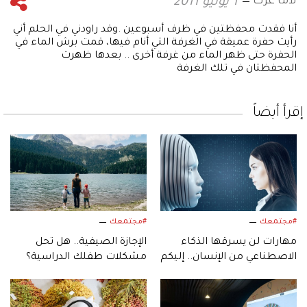
لاما عزت
1 يونيو 2011
أنا فقدت محفظتين في ظرف أسبوعين .وقد راودني في الحلم أني
رأيت حفرة عميقة في الغرفة التي أنام فيها، قمت برش الماء في
الحفرة حتى ظهر الماء من غرفة أخرى .. بعدها ظهرت
المحفظتان في تلك الغرفة
إقرأ أيضاً
#مجتمعك
#مجتمعك
مهارات لن يسرقها الذكاء
الإجازة الصيفية.. هل تحل
الاصطناعي من الإنسان.. إليكم
مشكلات طفلك الدراسية؟
أبرزها!