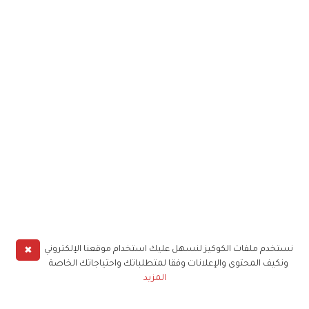
✖
نستخدم ملفات الكوكيز لنسهل عليك استخدام موقعنا الإلكتروني
ونكيف المحتوى والإعلانات وفقا لمتطلباتك واحتياجاتك الخاصة
المزيد