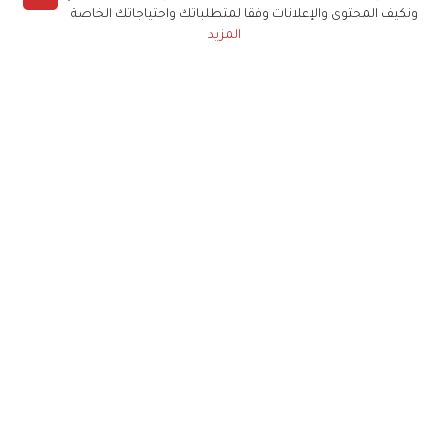
ونكيف المحتوى والإعلانات وفقا لمتطلباتك واحتياجاتك الخاصة
المزيد
حملوا تطبيق
زهرة الخليج
الاشتراك للحصول على ملخص أسبوعي على بريدك
الإلكتروني