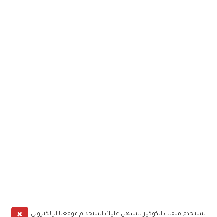
✖
نستخدم ملفات الكوكيز لنسهل عليك استخدام موقعنا الإلكتروني