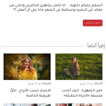
السلام عليكم دكتوره ... انا حامل بشهري الخامس واعاني من
جفاف في البشره وتساقط في الشعر ماذا علي أن أفعل ؟؟
لايف ستايل
إقرأ أيضاً
#حياتك
#حياتك
21 يونيو
13 يونيو
«فن التمهل».. كيف أعادت
الاعتذار حسب الأبراج.. لكلٍّ
فلسفة «الحياة البطيئة»
طريقته الخاصة
صياغة يوميات الفتيات؟