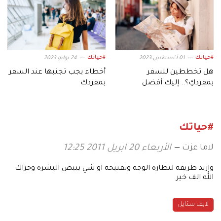
#حياتك
#حياتك
01 أغسطس 2023
24 يوليو 2023
هل تخططين للسفر
أخطاء يجب تجنبها عند السفر
بمفردكِ؟.. إليك أفضل
بمفردك
الوجهات
#حياتك
لاما عزت
الأربعاء 20 ابريل 2011 12:25
واريد طريقه لنظاره الوجه وتفتيحه او شي يبيض البشره وجزاك
الله الف خير
لايف ستايل