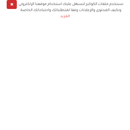
✖
نستخدم ملفات الكوكيز لنسهل عليك استخدام موقعنا الإلكتروني
ونكيف المحتوى والإعلانات وفقا لمتطلباتك واحتياجاتك الخاصة
المزيد
حملوا تطبيق
زهرة الخليج
الاشتراك للحصول على ملخص أسبوعي على بريدك
الإلكتروني