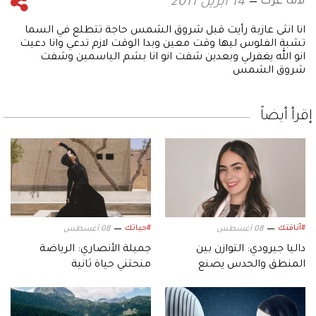
لاما عزت
14 ابريل 2011
انا انثى عازبة رأيت قبل شروق الشمس حاجة تتطلع في السما
تشبة الفلوس ليها وقت معين وبدا الوقت لازم تدعي وانا دعيت
انو الله يغفرلي وبعدين شفت انو انا بشم الياسمين وشفت
شروق الشمس
إقرأ أيضاً
#أناقتك
#حياتك
08 أغسطس
08 أغسطس
داليا جيرودي: التوازن بين
جميلة الأنصاري: الرياضة
المنطق والحدس يصنع
منحتني حياة ثانية
التصميم