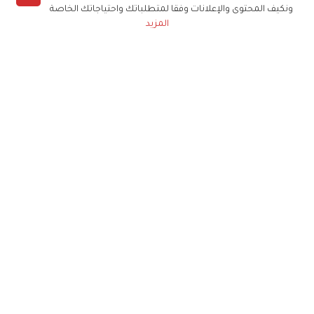
المزيد:
ونكيف المحتوى والإعلانات وفقا لمتطلباتك واحتياجاتك الخاصة
المزيد
مصطفى الخاني يعتصم أمام السفارة
الفرنسية
مصطفى الخاني من ميامي... حوِّل
صور: تسريحات سهلة تزيدك جاذبية
فيديو: حجاب عصري
مشاهير
مصطفى الخاني