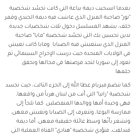
بعدما انسحبت ديمة بياعة التي كانت تجسّد شخصية
"نور" صاحبة المنزل الذي عاشت فيه ديمة الجندي وقمر
خلف، يشهد المسلسل دخول ثلاث شخصيات جديدة:
ندين تحسين بك التي تجسّد شخصية "مايا" صاحبة
المنزل الذي ستعيش فيه الصبايا. ومايا كانت تعيش
في الولايات المتحدة حيث درست الإخراج السينمائي ثم
تعود إلى سوريا لتجد فرصتها في مجالها وتحقق
حلمها.
كما تنضم ميريام عطا الله إلى الجزء الثالث، حيث تجسد
شخصية "رانيا" التي أتت من لبنان هرباً من واقعها،
فهي وحيدة أمها ووالدها المنفصلين. كما تلجأ إلى
ممارسة اليوغا، وتتعرف إلى الصبايا وتعيش معهن،
وتشعر بأنّها وسط عائلة حقيقية معهن. أما ديمة
قندلفت، فتؤدي شخصية "هنادي" الفتاة العملية التي