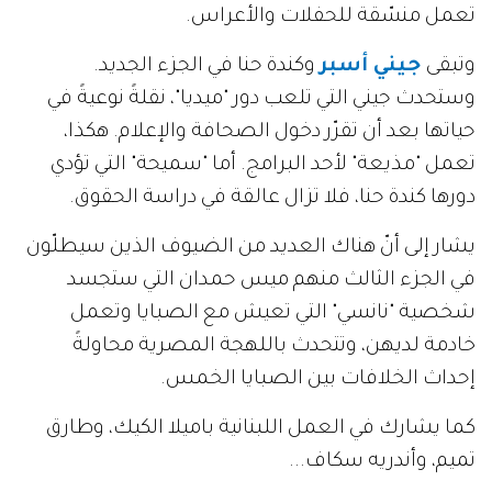
تعمل منسّقة للحفلات والأعراس.
وتبقى
جيني أسبر
وكندة حنا في الجزء الجديد.
وستحدث جيني التي تلعب دور "ميديا"، نقلةً نوعيةً في
حياتها بعد أن تقرّر دخول الصحافة والإعلام. هكذا،
تعمل "مذيعة" لأحد البرامج. أما "سميحة" التي تؤدي
دورها كندة حنا، فلا تزال عالقة في دراسة الحقوق.
يشار إلى أنّ هناك العديد من الضيوف الذين سيطلّون
في الجزء الثالث منهم ميس حمدان التي ستجسد
شخصية "نانسي" التي تعيش مع الصبايا وتعمل
خادمة لديهن، وتتحدث باللهجة المصرية محاولةً
إحداث الخلافات بين الصبايا الخمس.
كما يشارك في العمل اللبنانية باميلا الكيك، وطارق
تميم، وأندريه سكاف...