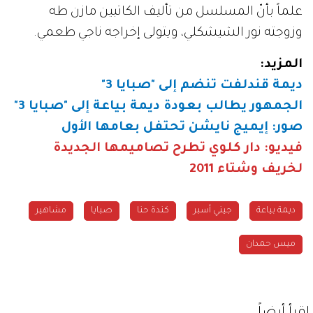
علماً بأنّ المسلسل من تأليف الكاتبين مازن طه
وزوجته نور الشيشكلي، ويتولى إخراجه ناجي طعمي.
المزيد:
ديمة قندلفت تنضم إلى "صبايا 3"
الجمهور يطالب بعودة ديمة بياعة إلى "صبايا 3"
صور: إيميج نايشن تحتفل بعامها الأول
فيديو: دار كلوي تطرح تصاميمها الجديدة
لخريف وشتاء 2011
ديمة بياعة
جيني أسبر
كندة حنا
صبايا
مشاهير
ميس حمدان