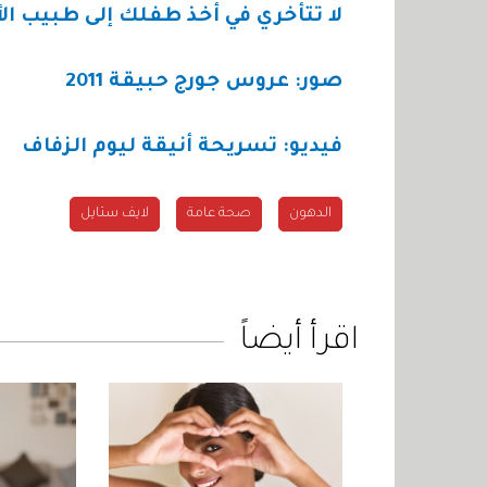
لا تتأخري في أخذ طفلك إلى طبيب ال
صور: عروس جورج حبيقة 2011
فيديو: تسريحة أنيقة ليوم الزفاف
الدهون
صحة عامة
لايف ستايل
اقرأ أيضاً