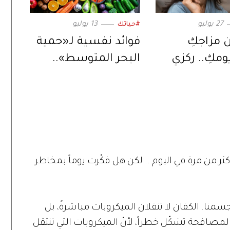
27 يوليو
13 يوليو
#حياتك
 مزاجكِ
فوائد نفسية لـ«حمية
ومكِ.. ركزي
البحر المتوسط»..
ه الأنشطة
تعرفي إليها!
ن غيرها
ثر من مرة في اليوم... لكن هل فكّرت يوماً بمخاطر
سمنا. الكفان لا تنقلان الميكروبات مباشرةً، بل
 المصافحة تشكّل خطراً، لأنّ الميكروبات التي تنتقل