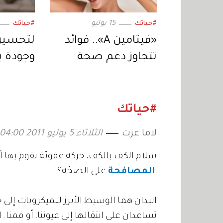
15 يوليو
#حياتك
#حياتك
«فيتامين A».. فوائد
لتحسين
تتجاوز دعم صحة
وجودة ي
الجسم إلى تحسين
على هذ
دقة النظر
وقللي م
#حياتك
لاما عزت
الثلاثاء 5 يوليو 2011 04:00
سلام الكف بالكف، حركة عفويّة نقوم بها أك
المصافحة
على الصحّة؟
اليدان هما الوسيط الأبرز للميكروبات إلى ج
تساعدان على انتقالها إلى عيوننا، أو فمنا.