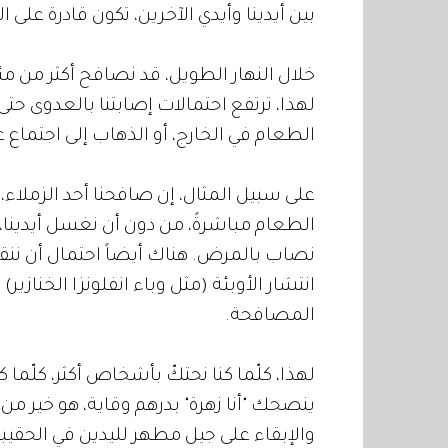
بين أيدينا وأيدي الآخرين، تكون قادرة على
خلال النهار الطويل، قد نصافح أكثر من مئ
لهذا، ترتفع احتمالات إصابتنا بالعدوى حتى
الطعام في الخارج، أو الذهاب إلى اجتماع ع
على سبيل المثال، إن صافحنا أحد الزملاء، ون
الطعام مباشرةً، من دون أن نغسل أيدينا، عن
نصاب بالمرض. هناك أيضاً احتمال أن ننقل
انتشار الأوبئة (مثل وباء انفلونزا الخنازي
المصافحة.
لهذا، كلّما كنا نحتكّ بأشخاص أكثر، كلّما ك
ينصحك "أنا زهرة" بدرهم وقاية، هو خير م
والإبقاء على جيل مطهر لليدين في الحقيبة