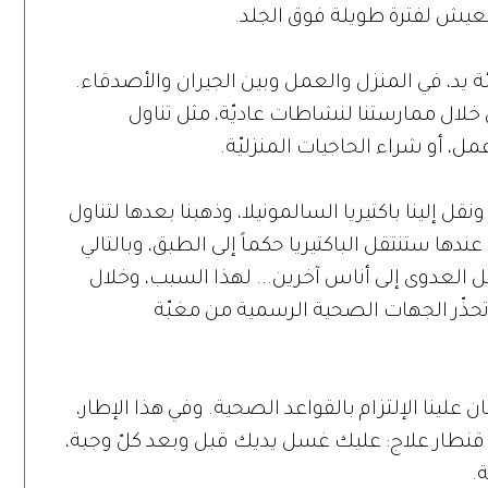
 العيش لفترة طويلة فوق الجلد.
ة يد، في المنزل والعمل وبين الجيران والأصدقاء.
 خلال ممارستنا لنشاطات عاديّة، مثل تناول
مل، أو شراء الحاجيات المنزليّة.
قل إلينا باكتيريا السالمونيلا، وذهبنا بعدها لتناول
دها ستنتقل الباكتيريا حكماً إلى الطبق، وبالتالي
 العدوى إلى أناس آخرين... لهذا السبب، وخلال
ر) تحذّر الجهات الصحية الرسمية من مغبّة
ان علينا الإلتزام بالقواعد الصحية. وفي هذا الإطار،
ن قنطار علاج: عليك غسل يديك قبل وبعد كلّ وجبة،
.