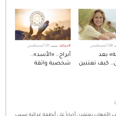
06 أغسطس
01 أغسطس
#حياتك
ة» بعد
أبراج.. «الأسد»..
ن.. كيف تعتنين
شخصية واثقة
 في هذه
وحضور ملهم
؟
ت الأمهات يعتمدن أحياناً على أنظمة غذائية تسبب