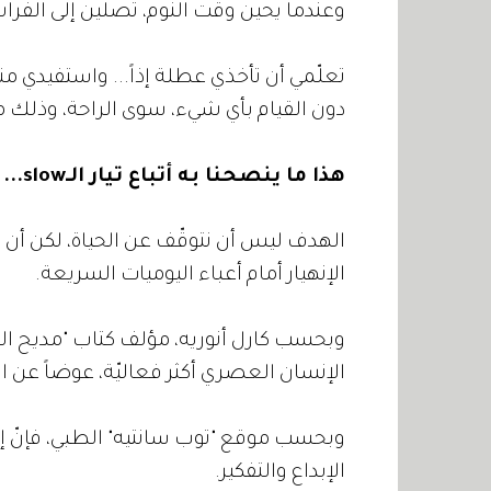
وعندما يحين وقت النوم، تصلين إلى الفر
تعلّمي أن تأخذي عطلة إذاً... واستفيدي
دون القيام بأي شيء، سوى الراحة، وذلك 
هذا ما ينصحنا به أتباع تيار الـslow...
الهدف ليس أن نتوقّف عن الحياة، لكن أن 
الإنهيار أمام أعباء اليوميات السريعة.
وبحسب كارل أنوريه، مؤلف كتاب "مديح البط
الإنسان العصري أكثر فعاليّة، عوضاً عن
وبحسب موقع "توب سانتيه" الطبي، فإنّ إعط
الإبداع والتفكير.