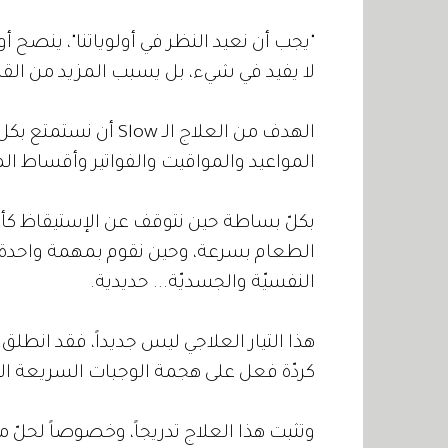
"يجب أن نعيد النظر في أولوياتنا"، ينصح 
لا يفيد في شيء، بل يسبب المزيد من القلق
الهدف من العلاج الـ w
المواعيد والمواقيت والفواتير وأقساط ال
بكلّ بساطة حين نتوقف عن الإستيقاظ كأن
الطعام بسرعة، وحين نقوم بمهمة واحدة
النفسيّة والجسديّة... حديدية.
هذا التيار العلاجي ليس جديداً، فقد انطلق ف
كردّة فعل على هجمة الوجبات السريعة الج
وتثبت هذا العلاج تدريجاً، وخصوصاً لحل