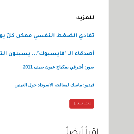
للمزيد:
تفادي الضغط النفسي ممكن كلّ يو
أصدقاء الـ "فايسبوك"... يسببون التو
صور: أشرقي بمكياج عيون صيف 2011
فيديو: ماسك لمعالجة الاسوداد حول العينين
لايف ستايل
اقرأ أيضاً