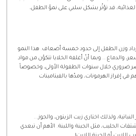
لغذائية، قد تؤثّر بشكل سلبي على نموّ الطفل،
يزداد وزن الطفل إلى حدود خمسة أضعاف. هذا النمو
 والدماغ... وبما أنّ أغلفة الخلايا تتكوّن من مواد
صر ضروري خلال سنوات الطفولة الأولى، وخصوصاً
 في إفراز الهرمونات، ومدّها بالفيتامينات
باتية، ولذلك اختاري زيت الزيتون، والجوز...
ات الحليب، مثل الجبنة واللبنة. الأهم أن تبعدي
للايت أو الجبنة اللايت!