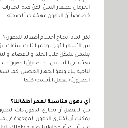
الحرمان لصغار السنّ. لكنّ هذه الخيارات ا
خصوصاً أنّ الدهون مهمّة جداً لصحته.
لكن لماذا تحتاج أجسام أطفالنا للدهون؟
بين الأشهر الأولى، وعمر الثلاث سنوات، 
يشمل تشكّل خلايا الجلد، والأعضاء، والشعر،
دهنيّة في الأساس، لذلك فإنّ الدهون عن
لناحية بناء ونموّ الجهاز العصبي. كما تسهم
الضروريّة لعمل الأنسجة كلّها.
أي دهون مناسبة لعمر أطفالنا؟
من الأفضل أن تختاري الدهون ذات الجذور الن
يمكنك أن تختاري الدهون الموجودة في مشتق
عن رأسك أي محاولة لإطعام طفلك الحليب ا