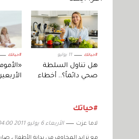
11 يوليو
#حياتك
#حياتك
هل تناول السلطة
«الأموم
صحي دائماً؟.. أخطاء
الأربعي
قد تقلل فوائدها
بجسمكِ
المرحلة
#حياتك
لاما عزت
الأربعاء 6 يوليو 2011 04:00
مع تزايد المخاوف من بدانة الأطفال، صار