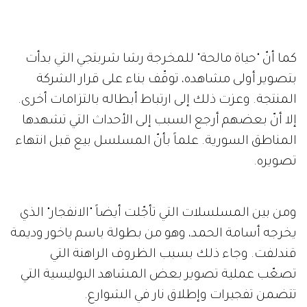
كما أنّ "حياة مالحة" للمخرجة رشا شربتجي التي بدأت
بتصوير أولى مشاهده، توقّف بناء على قرار الشركة
المنتجة. وعزت ذلك إلى ارتباط أبطاله بالتزامات أخرى.
إلا أنّ بعضهم أرجع السبب إلى الأحداث التي تشهدها
المناطق السورية. علماً بأنّ المسلسل بيع قبل انتهاء
تصويره.
ومن بين المسلسلات التي تأجّلت أيضاً "الانفجار" الذي
يخرجه أسامة الحمد، وهو من بطولة باسم ياخور وديمة
قندلفت. وجاء ذلك بسبب الظروف الراهنة التي
تصعّب عملية تصوير بعض المشاهد البوليسية التي
تتضمن تفجيرات وإطلاق نار في الشوارع.