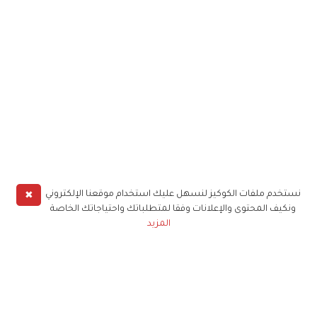
✖
نستخدم ملفات الكوكيز لنسهل عليك استخدام موقعنا الإلكتروني
ونكيف المحتوى والإعلانات وفقا لمتطلباتك واحتياجاتك الخاصة
المزيد
حملوا تطبيق
زهرة الخليج