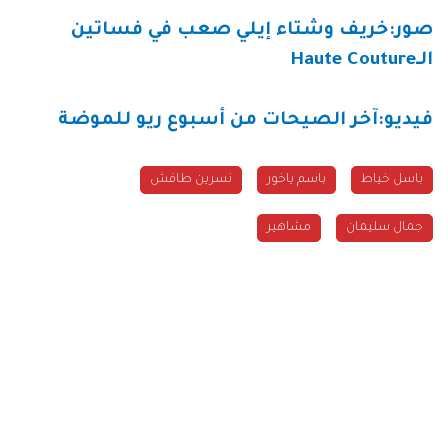
صور:خريف وشتاء إيلي صعب في فساتين
الـHaute Couture
فيديو:آخر الصيحات من أسبوع ريو للموضة
باسل خياط
باسم ياخور
نسرين طافش
جمال سليمان
مشاهير