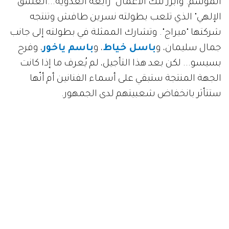
الموسم. وأبرز تلك الأعمال "رابعة العدوية...العشق
الإلهي" الذي تلعب بطولته نسرين طافش وتنتجه
شركتها "ميراج". وتشارك الممثلة في بطولته إلى جانب
جمال سليمان، و
باسل خياط
، و
باسم ياخور
، وفرح
بسيسو... لكن بعد هذا التأجيل، لم يُعرف ما إذا كانت
الجهة المنتجة ستبقي على أسماء الفنانين أم أنّها
ستتأثر بانخفاض شعبيتهم لدى الجمهور.