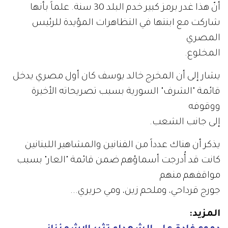
أنّ هذا غدر برمز كبير خدم البلد 30 سنة. علماً بأنها
شاركت مع ابنتها في التظاهرات المؤيدة للرئيس
المصري
المخلوع.
يشار إلى أن المخرج خالد يوسف كان أول مصري يدخل
قائمة "الشرف" السورية بسبب تصريحاته الأخيرة
ووقوفه
إلى جانب الشعب.
يذكر أن هناك عدداً من الفنانين والمشاهير اللبنانين
كانت قد أُدرجت أسماؤهم ضمن قائمة "العار" بسبب
مواقفهم منهم
جورج قرداحي، وملحم زين، ومي حريري...
المزيد: