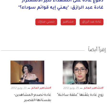
دموع غادة على الشهداء تثير الاشمئزاز
غادة عبد الرازق: "يعني إيه قوائم سوداء؟"
غادة عبد الرزاق
مشاهير
حسني مبارك
إقرأ أيضاً
#مشاهير العالم
#مشاهير العالم
25 يوليو 2012
23 يوليو 2012
زوج غادة يلقّنها "علقة ساخنة"
غادة-تصدم-المشاهدين-
بفستانها-القصير