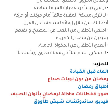
ولتفادي الحروق الخطيرة، ننصحك بأن:
• تراقبي دوماً درجة حرارة المياه الساخنة
• لا تتركي مسكة المقلاة عائقاً أمام حركتك أو حركة
أطفالك، من خلال إبقائها متجهة داخل الفرن
• امنعي الأطفال من اللعب في المطبخ، وابقيهم
بعيدين عن مصادر الكهرباء
• أبعدي الأطفال عن المكواة الحامية.
• لا تسكبي الماء مثلاً في مقلاة تحتوي زيتاً ساخناً
للمزيد
:
الماء قبل القيادة
رمضان من دون نوبات صداع
أطباق رمضان
صور: قفطانات
Aiisha
لرمضانٍ بألوان الصيف
فيديو: ساندوتشات شيش طاووق