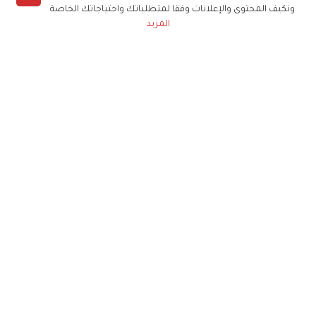
ونكيف المحتوى والإعلانات وفقا لمتطلباتك واحتياجاتك الخاصة
المزيد
حملوا تطبيق
زهرة الخليج
الاشتراك للحصول على ملخص أسبوعي على بريدك
الإلكتروني