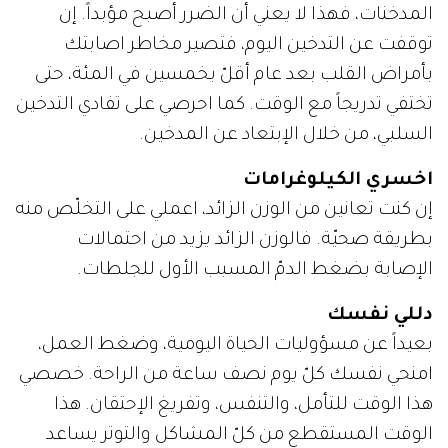
المدخنات، فهذا لا يعني أن الضرر أصبح مؤبداً. إن
توقفت عن التدخين اليوم، فتصير مخاطر اصابتك
بأمراض القلب بعد عام أقلّ بخمسين في المئة، حتى
تختفي تدريجاً مع الوقت. كما احرصي على تفادي التدخين
السلبي، من خلال الإبتعاد عن المدخين.
اخسري الكيلوغرامات
إن كنت تعانين من الوزن الزائد، اعملي على التخلّص منه
بطريقة صحيّة. فالوزن الزائد يزيد من احتمالات
الإصابة بضغط الدمّ المسبب الأول للجلطات.
دللي نفسك
بعيداً عن مسؤوليات الحياة اليومية، وضغط العمل،
امنحي نفسك كلّ يوم نصف ساعة من الراحة. خصصي
هذا الوقت للتأمل، والتنفس، وتفريغ الإحتقان. هذا
الوقت المستقطع من كلّ المشاكل والتوتر يساعد