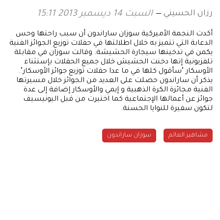
رزان الحسيني
السبت 14 ديسمبر 2013 15:11
أكدت النجمة الأميركية سوزان ساراندون أن سبب راحتها وحس
الدعابة التي تتميز به خلال اطلالتها في حفلات توزيع الجوائز الفنية
يكمن في تدخينها سيجارة الحشيشة. وقالت سوزان في مقابلة
تلفزيونية إتها دخنت الحشيش خلال جميع الحفلات بإستثناء
الأوسكار "سأقول كلها في ما عدا حفلات توزيع جوائز الأوسكار".
يذكر أن ساراندون حصلت على العديد من الجوائز خلال مسيرتها
الفنية مجائزة الكرة الذهبية و إيمي والأوسكار إضافة إلى عدة
جوائز عن أعمالها الإجتماعية كما اختيرت من قبل اليونيسيف
لتكون سفيرة للنوايا الحسنة.
مشاهير العالم
سوزان ساراندون