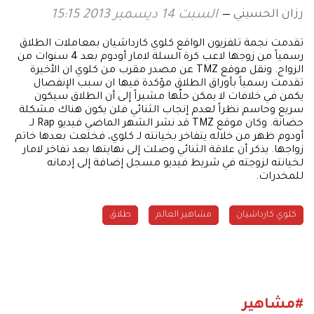
رزان الحسيني
السبت 14 ديسمبر 2013 15:15
تقدمت نجمة تلفزيون الواقع كلوي كارداشيان بمعاملات الطلاق
رسمياً من زوجها لاعب كرة السلة لامار أودوم بعد 4 سنوات من
الزواج. ونقل موقع TMZ عن مصدر مقرب من كلوي ان الأخيرة
تقدمت رسمياً بأوراق الطلاق مؤكدة فيها ان سبب الإنفصال
يكمن في خلافات لا يمكن حلّها مشيراً إلى أن الطلاق سيكون
سريع وحاسم نظراً لعدم إنجاب الثنائي فلن يكون هناك مشكلة
حضانة. وكان موقع TMZ قد نشر الشهر الماضي فيديو Rap لـ
أودوم ظهر من خلاله يتفاخر بخيانته لـ كلوي، فخلعت بعدها خاتم
زواجها. يذكر أن علاقة الثنائي وصلت إلى نهايتها بعد تفاخر لامار
لخيانته لزوجته في شريط فيديو مسجل إضافة إلى إدمانه
للمخدرات.
كلوي كارداشيان
مشاهير العالم
طلاق
#مشاهير