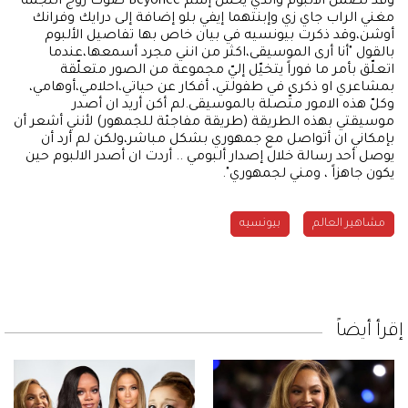
وقد تضمن الألبوم والذي يحمل إسم Beyoncé صوت زوج النجمة
مغني الراب جاي زي وإبنتهما إيفي بلو إضافة إلى درايك وفرانك
أوشن،وقد ذكرت بيونسيه في بيان خاص بها تفاصيل الألبوم
بالقول "أنا أرى الموسيقى،اكثر من انني مجرد أسمعها،عندما
اتعلّق بأمر ما فوراً يتخيّل إليّ مجموعة من الصور متعلّقة
بمشاعري او ذكرى في طفولتي، أفكار عن حياتي،احلامي،أوهامي،
وكلّ هذه الامور متّصلة بالموسيقى.لم أكن أريد ان أصدر
موسيقتي بهذه الطريقة (طريقة مفاجئة للجمهور) لأنني أشعر أن
بإمكاني ان أتواصل مع جمهوري بشكل مباشر،ولكن لم أرد أن
يوصل أحد رسالة خلال إصدار ألبومي .. أردت ان أصدر الالبوم حين
يكون جاهزاً ، ومني لجمهوري".
مشاهير العالم
بيونسيه
إقرأ أيضاً