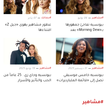
#مشاهير
#جمالك
06 يوليو
07 يناير
بيونسيه تفاجئ جمهورها
عطور مشاهير يهوى «جيل Z»
بـ«Morning Dew» بعد
اقتناءها
تسريبها.. وتحتفي بـ«B'Day»
#مشاهير
#مشاهير
31 ديسمبر 2025
19 يونيو 2025
بيونسيه خامس موسيقي
بيونسيه وجاي زي.. 25 عاماً من
تصل إلى «قائمة المليارديرات»
الحب والتأثير والأسرار
#مشاهير