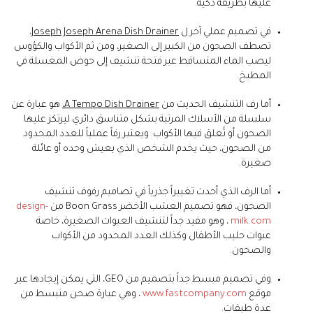
عليها بطريقة ذكية.
في تصميم عملي آخر ل
Joseph Joseph Arena Dish Drainer
،
تصطف الصحون من الكبير إلى الصغير، ومن ثم الأكواب والكؤوس
ليصب الماء المتساقط عبر فتحة تنشيف إلى حوض المغسلة في
المطبخ.
أما رف التنشيف الحديث من
A Tempo Dish Drainer
،
هو عبارة عن
سلسلة من الأسلاك المرتبة بشكل متناسق دائري ليرتكز عليها
الصحون أو تُعلق فيها الأكواب. ويعتبر رفاً عملياً للعدد المحدود
من الصحون، حيث يخدم الشخص الذي يعيش وحده أو عائلة
صغيرة.
أما الرف الذي أحدث تغييراً جذرياً في تصاميم رفوف تنشيف
الصحون، فهو تصميم العشب الأخضر Boon Grass من
design-
milk.com
، وهو مفيد جداً لتنشيف العبوات الصغيرة، خاصة
عبوات حليب الأطفال وكذلك العدد المحدود من الأكواب
والصحون.
وفي تصميم مبسط جداً بتصميم من GEO، التي يمكن إيجادها عبر
موقع
www.fastcompany.com
، وهي عبارة صحن منبسط من
عدة طبقات.