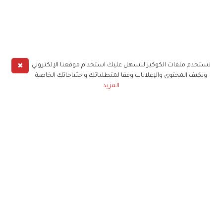
✖
نستخدم ملفات الكوكيز لنسهل عليك استخدام موقعنا الإلكتروني
ونكيف المحتوى والإعلانات وفقا لمتطلباتك واحتياجاتك الخاصة
المزيد
حملوا تطبيق
زهرة الخليج