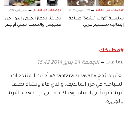
#وصفات من العالم
#وصفات من العالم
29 مارس 2015
08 يناير 2015
سلسلة أكواب "نشوة" صناعة
تجربتنا لجهاز الطهي الدوار من
إيطالية بتصميم عربي
فيليبس والشيف جيمي أوليفر
#مطبخك
لاما عزت
الجمعة 24 يناير 2014 15:42
يعتبر منتجع «Anantara Kihavah» أحدث المنتجعات
السياحية في جزر المالديف، والذي قام بإنشاء نصف
قرية تقريباً في المياه. وهناك ممشى يربط هذه القرية
بالجزيرة.