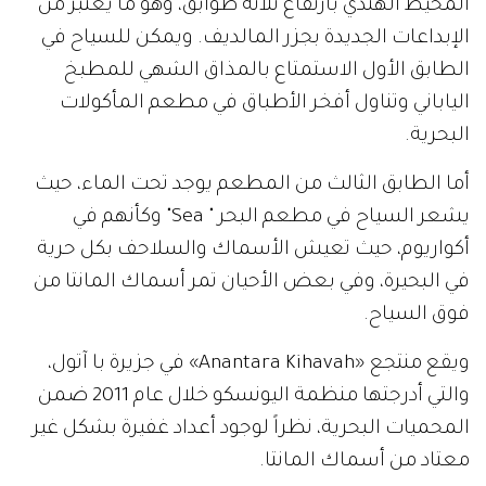
المحيط الهندي بارتفاع ثلاثة طوابق، وهو ما يعتبر من
الإبداعات الجديدة بجزر المالديف. ويمكن للسياح في
الطابق الأول الاستمتاع بالمذاق الشهي للمطبخ
الياباني وتناول أفخر الأطباق في مطعم المأكولات
البحرية.
أما الطابق الثالث من المطعم يوجد تحت الماء، حيث
يشعر السياح في مطعم البحر " Sea" وكأنهم في
أكواريوم، حيث تعيش الأسماك والسلاحف بكل حرية
في البحيرة، وفي بعض الأحيان تمر أسماك المانتا من
فوق السياح.
ويقع منتجع «Anantara Kihavah» في جزيرة با آتول،
والتي أدرجتها منظمة اليونسكو خلال عام 2011 ضمن
المحميات البحرية، نظراً لوجود أعداد غفيرة بشكل غير
معتاد من أسماك المانتا.