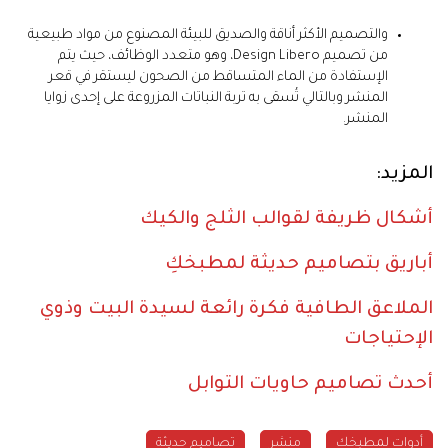
والتصميم الأكثر أناقة والصديق للبيئة المصنوع من مواد طبيعية
من تصميم Design Libero، وهو متعدد الوظائف، حيث يتم
الإستفادة من الماء المتساقط من الصحون ليستقر في قعر
المنشر وبالتالي تُسقى به تربة النباتات المزروعة على إحدى زوايا
المنشر.
المزيد:
أشكال ظريفة لقوالب الثلج والكيك
أباريق بتصاميم حديثة لمطبخكِ
الملاعق الطافية فكرة رائعة لسيدة البيت وذوي
الإحتياجات
أحدث تصاميم حاويات التوابل
أدوات لمطبخكِ
منشر
تصاميم حديثة