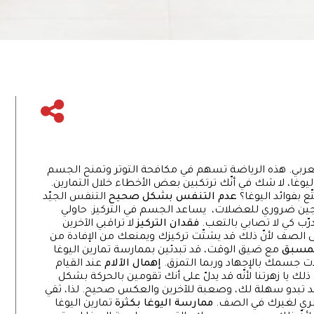
العربي. هذه الرياضة تسهم في مكافحة التوتر وتمنح الجسم
ليوغا، لا شك في أنّك ترتكبين بعض الأخطاء خلال التمارين.
ع بفوائد اليوغا؟
عدم التنفس بشكل صحيح
التنفس الجيّد
جين ضروري للعضلات، يساعد الجسم في التركيز. حاولي
ب كي لا تصابي بالتعب.
فقدان التركيز
لا تراقبي الآخرين
لى الصف لأنّ ذلك قد يشتّت تركيزك ويمنعك من الإفادة من
لمسبق
مع ضيق الوقت، قد تبدئين بممارسة تمارين اليوغا
ت جسمك بالإجهاد وربما التمزق.
إهمال الآلام
عند القيام
لك يا زهرتنا لأنّه قد يدلّ على أنك تقومين بالحركة بشكل
 تبدو سهلة لك، وصعبة للآخرين والعكس صحيح. لذا، ثقي
نظري لغيرك في الصف.
ممارسة اليوغا بكثرة
تمارين اليوغا