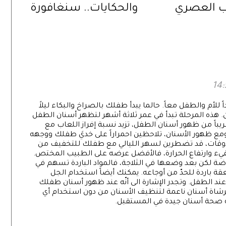
ب العصري
والحكايات.. سنغافورة
على لياقتكِ
عبر الطعام والتراث
والمتاحف
للأم والطفل معاً. حالما يبدأ طفلك بالصراخ والبكاء ليلاً
نان. هذه المرحلة تبدأ في عمر ثلاثة أشهر لتظهر أسنان الطفل
ً من ظهور أسنان الطفل، تزيد نسبة إفراز اللعاب مع
مع ظهور الأسنان، تلاحظين احمراراً على خديَ طفلك ووجهه
لأوقات، قد تضطرين لسهر الليالي مع طفلك للتخفيف من
وقيء وارتفاع الحرارة، فالأفضل عرضه على الطبيب المختص.
ة لكن بعد وضعها في الثلاجة، فالمواد الباردة تسهم في
ة باردة للحدّ من أوجاعه. يمكنك أيضاً استخدام الجل
ند الطفل. وتجدر الإشارة الى أنّه عند ظهور أسنان طفلك
 فرشاة أسنان ناعمة لتنظيف الأسنان من دون استخدام أي
له صحة أسنان جيدة في المستقبل.