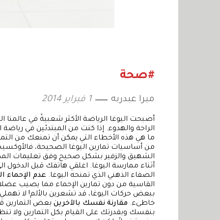
#صحة
ميرا عبدربه
1 فبراير 2014
أصبحت اليوغا الرياضة الأكثر شعبيةً في عالمنا 
الراحة والهدوء. إذا كنت من المبتدئين في رياضة ا
ما هي هذه الأخطاء التي يمكن أن تمنعك من التمتّ
من أساسيات تمارين اليوغا الصحيحة، فالأوكسي
الشهيق والزفير بشكل صحيح وفق تعليمات المدرّ
أثناء ممارسة اليوغا. اغلقي هاتفك قبل الدخول ا
الصفاء الذهني الذي تمنحه اليوغا.
عدم الإحماء ا
القاسية من دون تمارين الإحماء مما يصيب عضلا
ببعض حركات اليوغا، قد تشعرين بالألم! لا تهملي ذ
خاطىء.
مقارنة نفسك بالآخرين
بعض التمارين قد
بنفسك وبقدرتك على القيام بكل التمارين ولا ت