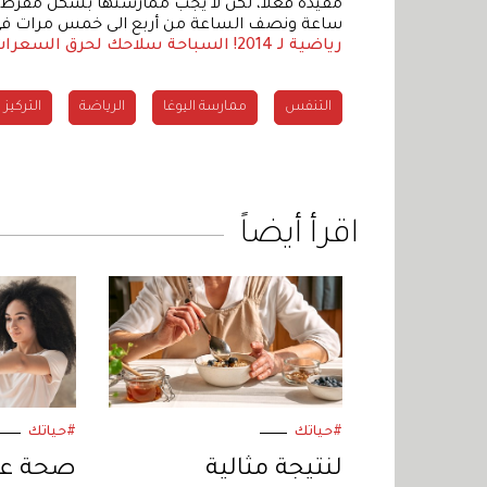
مفيدة فعلاً، لكن لا يجب ممارستها بشكل مفرط
ساعة ونصف الساعة من أربع الى خمس مرات في الأ
رياضية لـ 2014!
السباحة سلاحك لحرق السعرات 
التنفس
ممارسة اليوغا
الرياضة
التركيز
اقرأ أيضاً
#حياتك
#حياتك
لنتيجة مثالية
صحة عضل