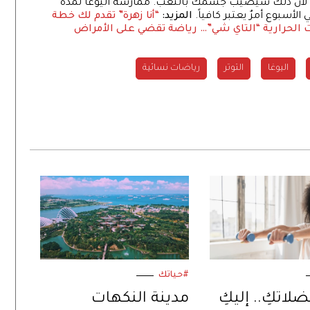
 لأنّ ذلك سيصيب جسمك بالتعب. ممارسة اليوغا لمدة
سبوع أمرٌ يعتبر كافياً.
المزيد:
“أنا زهرة” تقدم لك خطة
الحرارية
“التاي شي”… رياضة تقضي على الأمراض
اليوغا
التوتر
رياضات نسائية
#حياتك
اتكِ.. إليكِ
مدينة النكهات