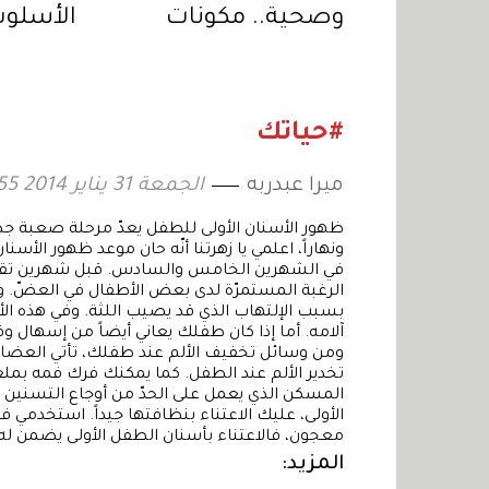
وصحية.. مكونات
الأسلو
عليكِ تجنبها عند
للحفاظ 
إعداد الشوفان ليلًا
#حياتك
ميرا عبدربه
الجمعة 31 يناير 2014 14:55
ظهور الأسنان الأولى للطفل يعدّ مرحلة صعبة جداً 
ونهاراً، اعلمي يا زهرتنا أنّه حان موعد ظهور الأس
في الشهرين الخامس والسادس. قبل شهرين تقريبا
الرغبة المستمرّة لدى بعض الأطفال في العضّ. و
بسبب الإلتهاب الذي قد يصيب اللثة. وفي هذه ا
آلامه. أما إذا كان طفلك يعاني أيضاً من إسهال 
ومن وسائل تخفيف الألم عند طفلك، تأتي العضاض
تخدير الألم عند الطفل. كما يمكنك فرك فمه بملعق
المسكن الذي يعمل على الحدّ من أوجاع التسنين ع
الأولى، عليك الاعتناء بنظافتها جيداً. استخدمي
معجون، فالاعتناء بأسنان الطفل الأولى يضمن 
المزيد: