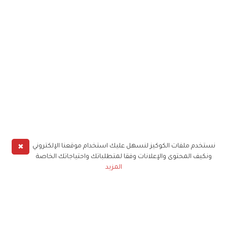
✖
نستخدم ملفات الكوكيز لنسهل عليك استخدام موقعنا الإلكتروني
ونكيف المحتوى والإعلانات وفقا لمتطلباتك واحتياجاتك الخاصة
المزيد
حملوا تطبيق