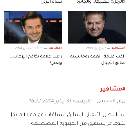
«الرجل» لتغنيها.. والجائزة
شتاء الأردن
«100 ألف درهم»
#مشاهير
#مشاهير
07 يونيو 2024
08 أغسطس 2014
راغب علامة.. نغمة رومانسية
راغب علامة يكافح الإرهاب...
تعانق الأجيال
ويغنّي!
#مشاهير
رزان الحسيني
الجمعة 31 يناير 2014 16:22
بدأ البطل الألماني السابق لسباقات فورمولا 1 مايكل
شوماخر يستفيق من الغيبوبة المصطنعة.