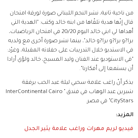
من ناحية ثانية، نشر النجم اللبناني صورة لورقة امتحان
قال إنّها هدية تلقّاها من ابنه خالد وكتب: "الهدية التي
أهداها لي ابني خالد اليوم 20/20 في امتحان الرياضيات،
برا?و برا?و برا?و خالد"، بينما نشر صورة أخرى مع ولديه
في الاستديو خلال التدريبات على حفلاته المقبلة، وغرّد:
"في الاستوديو عند الفنان وليد المسيح، خالد ولؤي أرادا
أن يستمعا إلى أفكارنا".
يذكر أنّ راغب علامة سحيي ليلة عيد الحب برفقة
شيرين عبد الوهاب في فندق " InterContinental Cairo
CityStars" في مصر.
المزيد:
فيديو لريم مهرات وراغب علامة يثير الجدل