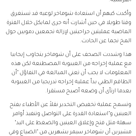
الفرنسية.
وأكدت كيهم أن استعادة شوماخر لوعيه قد تستغرق
وقتا طويلا في حين أشارت أنه جرى لمايكل خلال الفترة
الماضية عمليتين جراحيتين لإزالة تجمعين دمويين حول
المخ نجما عن الحادث.
هذا وشددت الصحف على أن شوماخر يتجاوب إيجابيا
مع عملية إخراجه من الغيبوبة المصطنعة لكن هذه
المعلومات لا يجب أن تعني المبالغة في التفاؤل "أن
الطاقم الطبي بدأ عملية إخراجه تدريجيا من الغيبوبة
بعدما ارتأى أن وضعه أصبح مستقرا.
وتسمح عملية تخفيض التخدير نقلاً عن الأطباء بفتح
العينين و"استعادة القدرة على التواصل وتنفيذ أوامر
سهلة مثل فتح وإغلاق العينين والضغط على اليد"
مشيرين أن شوماخر سيمر بشهرين من "الضياع وفي