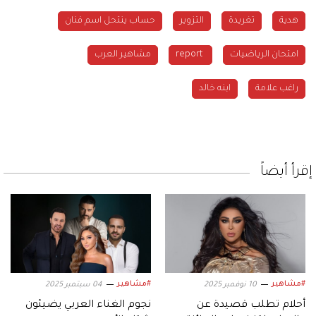
هدية
تغريدة
التزوير
حساب ينتحل اسم فنان
امتحان الرياضيات
‏ report
مشاهير العرب
راغب علامة
ابنه خالد
إقرأ أيضاً
#مشاهير
#مشاهير
10 نوفمبر 2025
04 سبتمبر 2025
أحلام تطلب قصيدة عن
نجوم الغناء العربي يضيئون