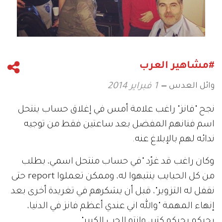
#مشاهير العرب
وائل العدس
1 فبراير 2014
نجح "فانز" راغب علامة أمس في إغلاق حساب ينتحل
اسم فنانهم المفضل بعد ساعتين فقط من توجيه
ندائه لهم بالإبلاغ عنه.
وكان راغب قد غرّد "في حساب منتحل اسمي، بطلب
من كل الحبايب ينتبهوا له، وممكن تعملوا report حتى
نقفل له التزوير"، قبل أن يشكرهم في تغريدة أخرى بعد
إنهاء المهمة "والله اني عندي أعظم فانز في الدنيا،
بحبكم بحبكم كتير، وانتو الحب الكبير".