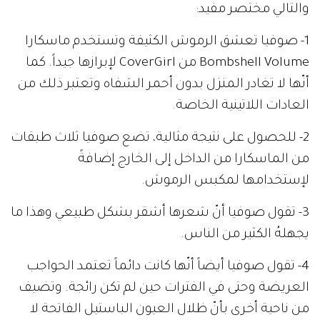
والتالي مختصر مفيد:
1- صوفيا تعشق الرموش الكثيفة وتستخدم ماسكارا
Bombshell Volume من CoverGirl لإبرازها جيداً. كما
أنّها لا تغادر المنزل بدون أحمر الشفاه وتعتبر ذلك من
العادات اللاتينية الخاصة.
2- للحصول على نتيجة مثالية، تضع صوفيا ثلاث طبقات
من الماسكارا من الداخل إلى الخارج إضافةً
لإستخدامها لمكبس الرموش.
3- تقول صوفيا أنّ شعرها أشقر بشكل طبيعي وهذا ما
يجهلهُ الكثير من الناس.
4- تقول صوفيا أيضاً أنّها كانت دائماً تعتمد الحواجب
العريضة وحتى في الفترات حين لم تكن رائجة. وتضيف
من ناحية أخرى بأنّ ظلال العيون الباستيل الفاتحة لا