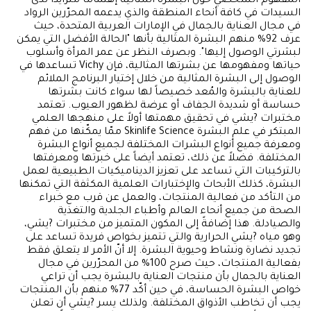
المفهوم الشخصي حول البشرة المثالية إهتماماً متزايداً لدى
السيدات في كافة أنحاء المنطقة والذي يدعمه المحرّرين الرواد
في مجال العناية بالجمال في الإمارات العربية المتحدة، حيث
عرف 92% منهم البشرة المثالية بأنها "الحالة الأفضل التي يمكن
لبشرتي الوصول إليها". وبصرف النظر عن عمر المرأة وأسلوب
حياتها ومفهومها عن بشرتها المثالية، فإن Vichy تساعدها في
الوصول إلى البشرة المثالية من خلال إختيار البرنامج الملائم
للعناية بالبشرة والمُعد خصيصاً لها سواء كانت بشرتها
حساسة أو شديدة الجفاف أو عرضة لظهور العيوب. تعتمد
مختبرات ?يشي في تحقيق مهمتها أولاً على منهجها العلمي
المبتكر في علم البشرة Skinlife Science ممّا يمكّنها من فهم
ومعرفة جميع أنواع البشرات المختلفة لجميع أنواع البشرة
المختلفة. فضلاً عن ذلك، تعتمد أيضاً على خبرتها ومعرفتها
بالتركيبات التي تساعد على تعزيز الديناميكيات الطبيعية لعمل
البشرة، كذلك الأبحاث والإختبارات العلمية المكثفة التي تمكنها
من التأكد من فعالية المنتجات، والعمل عن قرب مع خبراء
الصحة من جميع أنحاء العالم وأطباء الجلدية والتغذية
والصيادلة. هذا إضافةً إلى المكون المتميز من مختبرات ?يشي،
وهو مياه ?يشي الحرارية والتي تتميز بخواص فريدة تساعد على
تجديد نضارة ونشاط وحيوية البشرة. إلا أنّ الأمر لا يتعلق فقط
بفعالية المنتجات، حيث صرح 100% من المحرّرين في مجال
العناية بالجمال بأن منتجات العناية بالبشرة يجب أن تراعي
خواص البشرة الحساسة، في حين أكّد 77% منهم بأن المنتجات
يجب أن تخاطب الأذواق المختلفة. ولذلك يسر ?يشي أن تعلن