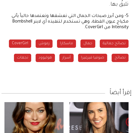
تليقُ بها.
5- ومن أبرز صيحات الجمال التي تعشقها وتعتمدها حالياً يأتي
مكياج عيون القطة، وهي تستخدم لتنفيذه آي لاينر Bombshell
Intensity من CoverGirl.
نصائح جمالية
جمال
ماسكارا
رموش
CoverGirl
نصائح
صوفيا فيرغيرا
أسرار
هوليوود
نجمات
إقرأ أيضاً