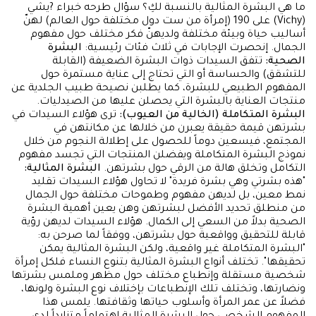
ما هي البشرة المثالية بالنسبة لكِ؟ سؤال طرحه خبراء ?يشي
(Vichy) على 190 (إمرأة من ست دول مختلفة حول العالم) لهنّ
أساليب حياة وبيئة مختلفة ولديهنّ فكر مختلف حول مفهوم
الجمال. إنحصرت الإجابات في ثلاث فئات رئيسية:
البشرة
الصحية:
تتفق السيدات ذوات البشرة الضعيفة (القابلة
للتشقق) والحساسة أو التي تحتاج إلى عناية مستمرة حول
المفهوم الطبيعي للبشرة، كما يطلبن نصيحة طبيب الجلدية عن
منتجات العناية بالبشرة التي يحصلن عليها من الصيدليات.
البشرة المتكاملة (الخالية من العيوب):
ترى هؤلاء السيدات في
بشرتهن قيمة حقيقة يعبرن من خلالها عن مكانتهن في
المجتمع، فيسعين دوماً للحصول على إطلالة النجوم من خلال
نموذج البشرة المتكاملة ويفضلن المنتجات التي تجسد مفهوم
التكامل وتخلق هالة من الرقي حول بشرتهن.
البشرة المثالية:
"هذه بشرتي وهي بشرة فريدة" لا تحاول هؤلاء السيدات تقليد
نمط معين، بل لديهن مفهوم وطموحات مختلفة حول الجمال
من منطلق تحديد الأفضل لبشرتهن وهن يعين أهمية البشرة
الصحية بدلاً من السعي إلى الكمال. هؤلاء السيدات لديهن رؤية
قابلة للتحقيق وواقعية حول بشرتهن، ووفقاً لما صرحن به:
"البشرة المتكاملة غير واقعية، ولكن البشرة المثالية يمكن
تحقيقها". تختلف أنواع البشرة المثالية بتنوع النساء فلكل إمرأة
شخصية مستقلة وإنطباع مختلف حول مظهر وملمس بشرتها
ونضارتها، وتختلف تلك الإنطباعات بإختلاف نوع البشرة ولونها،
فضلاً عن عمر المرأة وأسلوب حياتها وثقافتها. يلمس هذا