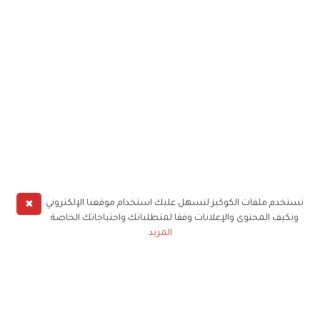
✖
نستخدم ملفات الكوكيز لنسهل عليك استخدام موقعنا الإلكتروني
ونكيف المحتوى والإعلانات وفقا لمتطلباتك واحتياجاتك الخاصة
المزيد
حملوا تطبيق