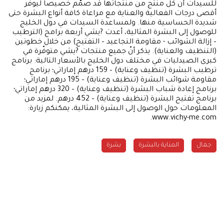
للسيدات أن كل منتج من منتجاتها قد صمّم خصيصاً ليوفر
أقصى درجات الفعالية والعناية مع مراعاة كافة أنواع البشرة حتى
شديدة الحساسية منها. ولمساعدة السيدات في دول الخليج
للوصول إلى البشرة المثالية، أعدت ?يشي أربعة برامج (الترطيب
– إزالة الشوائب - مقاومة التجاعيد – التفتيح) من خلال خطوتين
(التنظيف والعناية). يذكر أنّ جميع منتجات ?يشي متوفّرة في
كبرى الصيدليات في مختلف دول الخليج بالأسعار التالية: برنامج
ترطيب البشرة (تنظيف وعناية) – 159 درهم إماراتي؛ برنامج
مقاومة شوائب البشرة (تنظيف وعناية) – 195 درهم إماراتي؛
برنامج إعادة شباب البشرة (تنظيف وعناية) – 320 درهم إماراتي؛
برنامج تفتيح البشرة (تنظيف وعناية) – 452 درهم. لمزيد من
المعلومات حول الوصول إلى البشرة المثالية، يمكنكم زيارة:
www.vichy-me.com.
جمال
العناية بالبشرة
بشرة