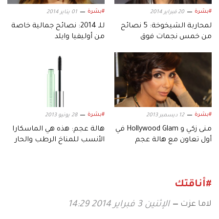
#بشرة
#بشرة
20 فبراير 2014
01 يناير 2014
لمحاربة الشيخوخة: 5 نصائح
للـ 2014: نصائح جمالية خاصة
من خمس نجمات فوق
من أوليفيا وايلد
الأربعين
#بشرة
#بشرة
12 ديسمبر 2013
28 يونيو 2013
منى زكي و Hollywood Glam في
هالة عجم: هذه هي الماسكارا
أول تعاون مع هالة عجم
الأنسب للمناخ الرطب والحار
#أناقتك
لاما عزت
الإثنين 3 فبراير 2014 14:29