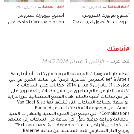
#أخبار الموضة
#أخبار الموضة
24 ابريل 2013
23 ابريل 2013
أسبوع نيويورك للعروس:
أسبوع نيويورك للعروس:
للرومانسية أصول لدى Oscar
Carolina Herrera تحافظ على
de la Renta
رومانسيتها الرقيقة!
#أناقتك
لاما عزت
الإثنين 3 فبراير 2014 14:45
تنظم دار المجوهرات الفرنسية العريقة فان كليف آند أربلز Van
Cleef & Arpelsمعرض "شاعرية الزمن" في القاعة الكبرى في دبي
مول من 31 يناير إلى 8 فبراير 2014.
حكايات على الساعات
و
تكشف الدار عن عالم شاعري من خلال حكايات رائعة تروى على
أقراص ساعات أشبه بالحلم. هذه القطع الاستثنائية تبرز الدراية
الواسعة بصياغة الساعات التي تشتهر بها دار Van Cleef &
Arpels ، من مجموعة التعقيدات الشاعرية Poetic
Complications™ التي تجمع بين الخبرة التقنية والمهارات الفنية
الجمالية وبراعة حرفية تحوّل كل ساعة من الساعات إلى مشهد
آسر كما على أقراص ساعات مجموعة Extraordinary Dials™.
وترفع الدار الستار في هذه المناسبة عن ساعة Ballerine