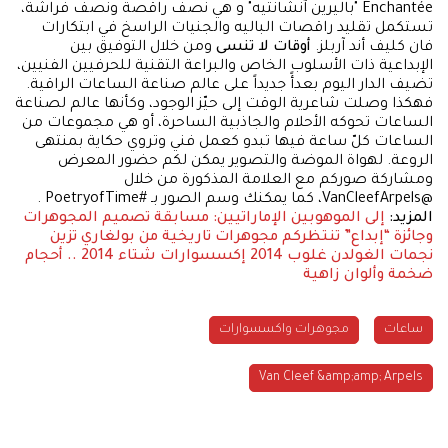
Enchantée "باليرين آنشانتيه" و هي نصف راقصة ونصف فراشة،
تستكمل تقليد راقصات الباليه والجنيات الراسخ في ابتكارات
فان كليف أند آربلز.
أوقات لا تنسى
ومن خلال التوفيق بين
الإبداعية ذات الأسلوب الخاص والبراعة التقنية للحرفيين الفنيين،
تضيف الدار اليوم بعدأً جديداً على عالم صناعة الساعات الراقية.
فهكذا وصلت شاعرية الوقت إلى حيّز الوجود، وكأنها عالم لصناعة
الساعات تحوكه الأحلام والجاذبية الساحرة، أو هي مجموعات من
الساعات كلّ ساعة فيها تبدو كعمل فني وتروي حكاية بمنتهى
الروعة. لهواة الموضة والتصوير يمكن لكم حضور المعرض
ومشاركة صوركم مع العلامة المذكورة من خلال
@VanCleefArpels، كما يمكنك وسم الصور بـ #PoetryofTime .
المزيد:
إلى الموهوبين الإماراتيين: مسابقة تصميم المجوهرات
وجائزة “إبداع” تنتظركم
مجوهرات تاريخية من بولغاري تزين
نجمات الغولدن غلوب 2014
إكسسوارات شتاء 2014 .. أحجام
ضخمة وألوان زاهية
ساعات
مجوهرات واكسسوارات
Van Cleef &amp;amp; Arpels