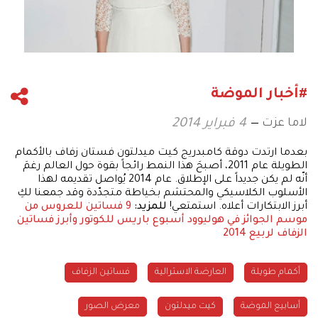
#أخبار الموضة
لاما عزت
4 فبراير 2014
بعدما ارتدت دوقة كامبدريج كيت ميدلتون فستان زفاف بالأكمام
الطويلة عام 2011، أصبحَ هذا النمط رائجاً بقوة حول العالم رغمَ
أنّه لم يكن جديداً على الإطلاق. عام 2014 يُواصل تقديمه لهذا
الأسلوب الكلاسيكي والمحتشم بخياطة متجدّدة وقد جمعنا لكِ
أبرز الابتكارات أعلاه. استمتعي!
للمزيد:
9 فساتين للعروس من
موسم الجوائز في هوليوود
أسبوع باريس للكوتور وأبرز فساتين
الزفاف لربيع 2014
أكمام طويلة
العارضة الاسترالية
فساتين الزفاف
أسابيع الموضة
كيت ميدلتون
معرض الصور