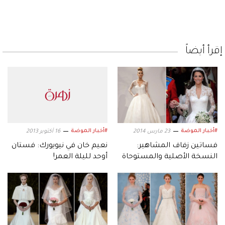
إقرأ أيضاً
#أخبار الموضة
#أخبار الموضة
23 مارس 2014
16 أكتوبر 2013
فساتين زفاف المشاهير:
نعيم خان في نيويورك: فستان
النسخة الأصلية والمستوحاة
أوحد لليلة العمر!
منها