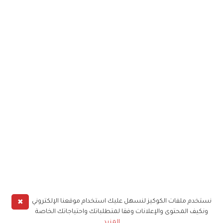
✖
نستخدم ملفات الكوكيز لنسهل عليك استخدام موقعنا الإلكتروني
ونكيف المحتوى والإعلانات وفقا لمتطلباتك واحتياجاتك الخاصة
المزيد