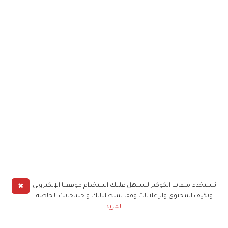
✖
نستخدم ملفات الكوكيز لنسهل عليك استخدام موقعنا الإلكتروني
ونكيف المحتوى والإعلانات وفقا لمتطلباتك واحتياجاتك الخاصة
المزيد