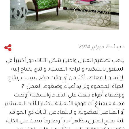
د ب أ
7 فبراير 2014
يلعب تصميم المنزل واختيار شكل الأثاث دوراً كبيراً في
الشعور بالسكينة والراحة النفسية، والذي يحتاج إليه
الإنسان المعاصر أكثر من أي وقت مضى بسبب إيقاع
الحياة المحموم وتزايد أعباء وضغوط العمل. ?
ولإضفاء أجواء تبعث على الدفء والسكينة أوصت
مجلة «ليفينغ آت هوم» الألمانية باختيار الأثاث المستدير
أو العناصر العضوية، والابتعاد عن الأثاث ذي الحواف،
لأنه يمنح المنزل مظهراً حاداً وصارماً يبعث على الكآبة.