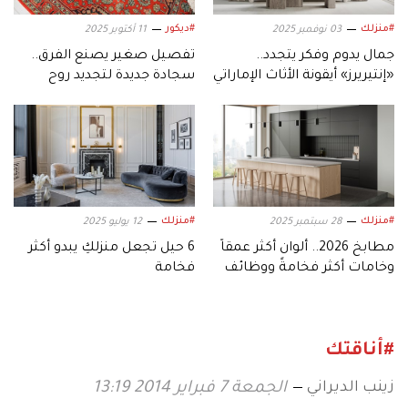
#منزلك
#ديكور
03 نوفمبر 2025
11 أكتوبر 2025
جمال يدوم وفكر يتجدد..
تفصيل صغير يصنع الفرق..
«إنتيريرز» أيقونة الأثاث الإماراتي
سجادة جديدة لتجديد روح
المنزل
#منزلك
#منزلك
28 سبتمبر 2025
12 يوليو 2025
مطابخ 2026.. ألوان أكثر عمقاً
6 حيل تجعل منزلكِ يبدو أكثر
وخامات أكثر فخامةً ووظائف
فخامة
متعددة
#أناقتك
زينب الديراني
الجمعة 7 فبراير 2014 13:19