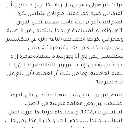
غرانت، ليز هيرلي، صوفي دال وبات كاش، إضافة إلى أبرز
الفرق الرياضية. كما عملت مع نادي تشلسي لكرة
القدم لعدة أعوام حيث قامت بتعليم لاعبي الفريق
الأول وتقديم المساعدة في مجال التعافي من الإصابة.
وتفخر لين بكونها اختصاصية لياقة زائرة في سكسّنسز
زيغي باي منذ العام 2011. وتشعر نائبة رئيس
سكسّنسز زيغي باي آنا بجورستام بسعادة غامرة إزاء
عودة لين، وتقول "إننا مسرورين للغاية بعودة لين إلينا
للمرة الخامسة. وما من شك أن لعملها تأثير بالغ على
حياة ضيوفنا".
تشتهر لين روبنسون بتدريسها المفصل عالي الجودة.
اكتشفت لين، وهي معلمة مدرسة في الأصل،
البيلاتيس عام 1992. وبعد إنهاء تدريباتها، قررت جعل
البيلاتيس متاحا للشخص العادي قدر الإمكان من خلال