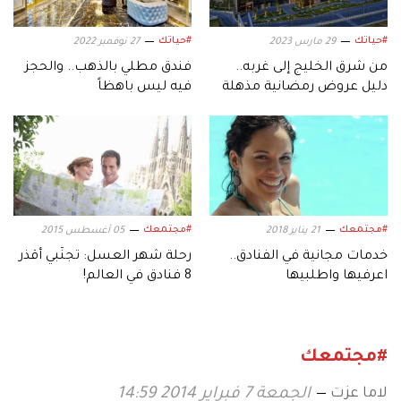
#حياتك
#حياتك
29 مارس 2023
27 نوفمبر 2022
من شرق الخليج إلى غربه..
فندق مطلي بالذهب.. والحجز
دليل عروض رمضانية مذهلة
فيه ليس باهظاً
#مجتمعك
#مجتمعك
21 يناير 2018
05 أغسطس 2015
خدمات مجانية في الفنادق..
رحلة شهر العسل: تجنّبي أقذر
اعرفيها واطلبيها
8 فنادق في العالم!
#مجتمعك
لاما عزت
الجمعة 7 فبراير 2014 14:59