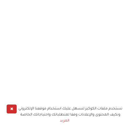
✖
نستخدم ملفات الكوكيز لنسهل عليك استخدام موقعنا الإلكتروني
ونكيف المحتوى والإعلانات وفقا لمتطلباتك واحتياجاتك الخاصة
المزيد