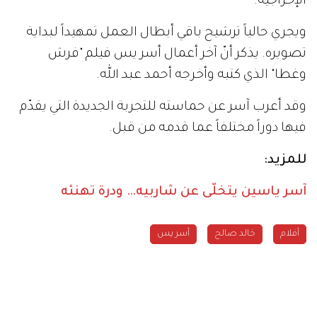
الإخراجية.
ويجري حالياً ترشيح باقي أبطال العمل تمهيداً لبداية
تصويره. يذكر أنّ آخر أعمال أسر يس فيلم "فرش
وغطا" الذي كتبه وأخرجه أحمد عبد الله.
وقد أعرب آسر عن حماسته للتجربة الجديدة التي يقدّم
فيها دوراً مختلفاً عما قدمه من قبل.
للمزيد:
آسر ياسين يتخلّى عن شاربيه… ودرة تهنئه
أفلام
خالد صالح
أسر يس