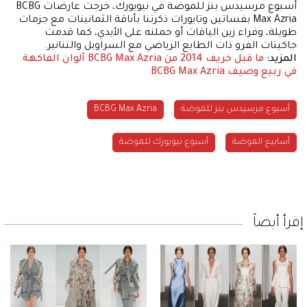
أسبوع مرسيدس بنز للموضة في نيويورك، خرجت عارضات BCBG
Max Azria بفساتين وتايورات ذكرتنا بأناقة الثمانينات مع جزمات
طويلة، وفراء زين الياقات أو حملنه على الأيدي، كما قدمت
جاكيتات الفرو ذات الطابع الرياضي مع السراويل والتنانير.
المزيد:
ما قبل خريف 2014 من BCBG Max Azria
ألوان الفاكهة
في ربيع وصيف BCBG Max Azria
أسبوع مرسيدس بنز للموضة
BCBG Max Azria
أسابيع الموضة
أسبوع نيويورك للموضة
إقرأ أيضاً