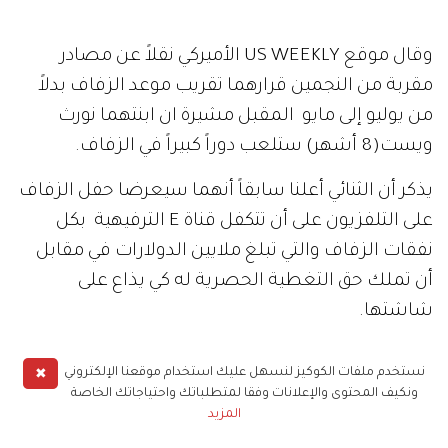
وقال موقع US WEEKLY الأميركي نقلاً عن مصادر
مقربة من النجمين قرارهما تقريب موعد الزفاف بدلاً
من يوليو إلى مايو المقبل مشيرة ان ابنتهما نورث
ويست(8 أشهر) ستلعب دوراً كبيراً في الزفاف.
يذكر أن الثنائي أعلنا سابقاً أنهما سيعرضا حفل الزفاف
على التلفزيون على أن تتكفل قناة E الترفيهية بكل
نفقات الزفاف والتي تبلغ ملايين الدولارات في مقابل
أن تملك حق التغطية الحصرية له كي يذاع على
شاشتها.
زفاف المشاهير
كانييه ويست
مشاهير العالم
✖
نستخدم ملفات الكوكيز لنسهل عليك استخدام موقعنا الإلكتروني
ونكيف المحتوى والإعلانات وفقا لمتطلباتك واحتياجاتك الخاصة
المزيد
كيم كاردشيان