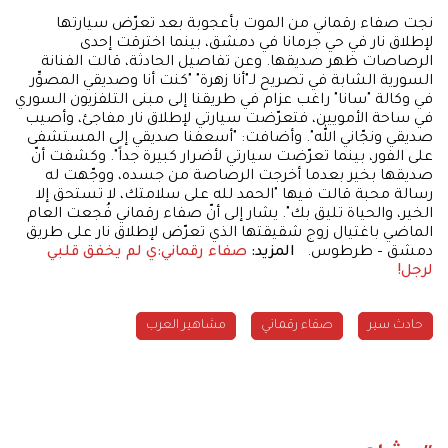
نجت صفاء رقماني من الموت بأعجوبة بعد تعرّض سيارتها
لإطلاق نار في حي جرمانا في دمشق، بينما اخترقت إحدى
الرصاصات ظهر صديقها. وعن تفاصيل الحادثة، قالت الفنانة
السورية الشابة في تصريح لـ"أنا زهرة" "كنت أنا وصديقي المصوِّر
في وكالة "سانا" راغب عزام في طريقنا إلى مبنى التلفزيون السوري
في ساحة الأمويين، فتعرّضت سيارتي لإطلاق نار مفاجئ، وأصيب
صديقي ونجّاني الله". وأضافت: "أسعفنا صديقي إلى المستشفى
على الفور، بينما تعرّضت سيارتي لأضرار كبيرة جداً". وكشفت أنّ
صديقها بخير بعدما أخرجت الرصاصة من جسده، ووجّهت له
رسالة محبة قالت فيها "الحمد لله على سلامتك، لا تستحق إلا
الخير، والحياة تليق بك". يشار إلى أنّ صفاء رقماني فُجعت العام
الماضي باغتيال زوج شقيقتها الذي تعرّض لإطلاق نار على طريق
دمشق – طرطوس.
المزيد:
صفاء رقماني:ي لم يخفق قلبي
لرجل!
حادث سير
صفاء رقماني
مشاهير العرب