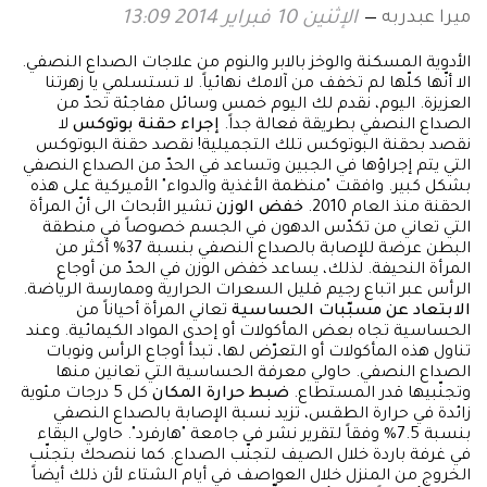
ميرا عبدربه
الإثنين 10 فبراير 2014 13:09
الأدوية المسكنة والوخز بالابر والنوم من علاجات الصداع النصفي.
الا أنّها كلّها لم تخفف من آلامك نهائياً. لا تستسلمي يا زهرتنا
العزيزة. اليوم، نقدم لك اليوم خمس وسائل مفاجئة تحدّ من
الصداع النصفي بطريقة فعالة جداً.
إجراء حقنة بوتوكس
لا
نقصد بحقنة البوتوكس تلك التجميلية! نقصد حقنة البوتوكس
التي يتم إجراؤها في الجبين وتساعد في الحدّ من الصداع النصفي
بشكل كبير. وافقت "منظمة الأغذية والدواء" الأميركية على هذه
الحقنة منذ العام 2010.
خفض الوزن
تشير الأبحاث الى أنّ المرأة
التي تعاني من تكدّس الدهون في الجسم خصوصاً في منطقة
البطن عرضة للإصابة بالصداع النصفي بنسبة 37% أكثر من
المرأة النحيفة. لذلك، يساعد خفض الوزن في الحدّ من أوجاع
الرأس عبر اتباع رجيم قليل السعرات الحرارية وممارسة الرياضة.
الابتعاد عن مسبّبات الحساسية
تعاني المرأة أحياناً من
الحساسية تجاه بعض المأكولات أو إحدى المواد الكيمائية. وعند
تناول هذه المأكولات أو التعرّض لها، تبدأ أوجاع الرأس ونوبات
الصداع النصفي. حاولي معرفة الحساسية التي تعانين منها
وتجنّبيها قدر المستطاع.
ضبط حرارة المكان
كل 5 درجات مئوية
زائدة في حرارة الطقس، تزيد نسبة الإصابة بالصداع النصفي
بنسبة 7.5% وفقاً لتقرير نشر في جامعة "هارفرد". حاولي البقاء
في غرفة باردة خلال الصيف لتجنّب الصداع. كما ننصحك بتجنّب
الخروج من المنزل خلال العواصف في أيام الشتاء لأن ذلك أيضاً