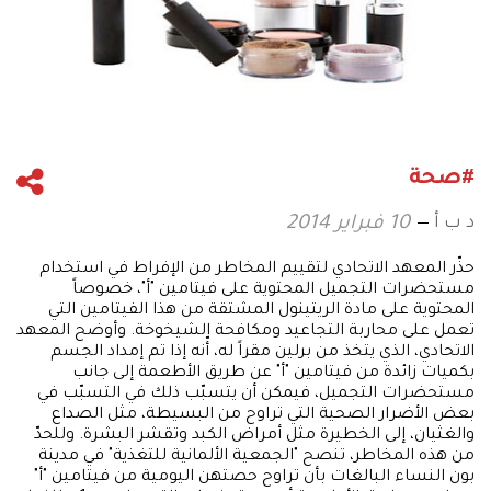
#صحة
د ب أ
10 فبراير 2014
حذّر المعهد الاتحادي لتقييم المخاطر من الإفراط في استخدام
مستحضرات التجميل المحتوية على فيتامين "أ"، خصوصاً
المحتوية على مادة الريتينول المشتقة من هذا الفيتامين التي
تعمل على محاربة التجاعيد ومكافحة الشيخوخة. وأوضح المعهد
الاتحادي، الذي يتخذ من برلين مقراً له، أّنه إذا تم إمداد الجسم
بكميات زائدة من فيتامين "أ" عن طريق الأطعمة إلى جانب
مستحضرات التجميل، فيمكن أن يتسبّب ذلك في التسبّب في
بعض الأضرار الصحية التي تراوح من البسيطة، مثل الصداع
والغثيان، إلى الخطيرة مثل أمراض الكبد وتقشر البشرة. وللحدّ
من هذه المخاطر، تنصح "الجمعية الألمانية للتغذية" في مدينة
بون النساء البالغات بأن تراوح حصتهن اليومية من فيتامين "أ"