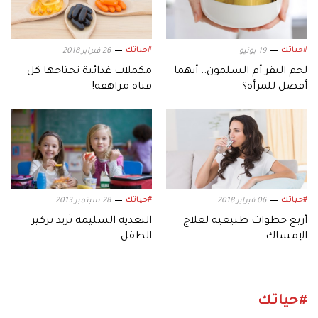
#حياتك
#حياتك
19 يونيو
26 فبراير 2018
لحم البقر أم السلمون.. أيهما
مكملات غذائية تحتاجها كل
أفضل للمرأة؟
فتاة مراهقة!
#حياتك
#حياتك
06 فبراير 2018
28 سبتمبر 2013
أربع خطوات طبيعية لعلاج
التغذية السليمة تُزيد تركيز
الإمساك
الطفل
#حياتك