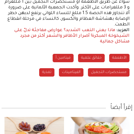
سواء عن طريق الأطعمة أو مستحضرات التجميل بين 1 مللغرام
و 3 مللغرامات على الأكثر. وأكدت الجمعية الألمانية على ضرورة
ألا تتجاوز هذه الحصة 1.5 مللغ للنساء اللواتي يرتفع لديهن خطر
الإصابة بهشاشة العظام والكسور، كالنساء في مرحلة انقطاع
الطمث.
المزيد:
ماذا يعني التعب الشديد؟
عوارض مفاجئة تدلّ على
الشيخوخة المبكرة!
أضرار الأظافر والشعر أكثر من مجرد
مشاكل جمالية
الأطعمة
حقائق علمية
فيتامين أ
مستحضرات التجميل
الفيتامينات
تغذية
إقرأ أيضاً