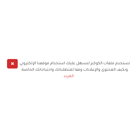
✖
نستخدم ملفات الكوكيز لنسهل عليك استخدام موقعنا الإلكتروني
ونكيف المحتوى والإعلانات وفقا لمتطلباتك واحتياجاتك الخاصة
المزيد
حملوا تطبيق
زهرة الخليج