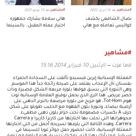
#مشاهير
#مشاهير
14 ابريل 2022
13 يونيو 2021
نضال الشافعي يكشف
هاني سلامة يشارك جمهوره
كواليس تعامله مع هاني
اختيار عمله المقبل.. بالسينما
سلامة في "ملف سري"
أم بالتلفزيون؟
#مشاهير
لاما عزت
الإثنين 10 فبراير 2014 15:16
الممثلة الإسبانية إيرين فيسيدو تألقت على السجادة الحمراء
بفستان نال الإعجاب يعتمد على صيحة رائجة جداً هذا الموسم
وهي التنورة التي ينسق فوقها بلوزة مربعة الشكل قصيرة وذات
خصر عريض. هذا الزي الذي يحمل توقيع العلامة الإسبانية توت
هوم Tot-Hom، هو مزيج من بلوزة مرصعة بالترتر الذهبي على
أرضية بيضاء، وتنورة بلون القهوة مع الحليب طويلو على شكل
حرف A بكسرات مضمومة تحت حزام بلون ذهبي مطفىء.
مجوهراتها التي تحلت بها اختارتها من كاريرا كاريرا Carrera y
Carrera، وهذه الأناقة التي يلزمها تسريحة أجمل من التي اختارتها
الممثلة الإسبانية، كانت لحضور حفل جوائز غويا للسينما في
إسبانيا. فما رأيك بهذا الزي، يمكنك تنسيق هذه البلوزة مع تنورة