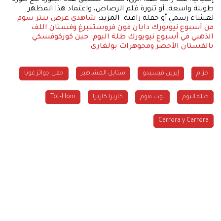
طويلة واسعة، أو تنورة قلم الرصاص، واعتماد هذا المظهر
لعشاء رسمي أو حفلة راقية.
المزيد:
شاهدي عرض بيتر سوم
من أسبوع نيويورك
دايان فون فروستنبرغ وفستان اللف
الذهبي في أسبوع نيويورك
طلة اليوم: جين كوركوفسكي
بالفستان الأخضر ومجوهرات بولغاري
حزام
إيرين فيسيدو
ستايل المشاهير
حفل جوائز غويا
طلة اليوم
توت هوم
كاريرا كاريرا
Tot-Hom
Carrera y Carrera