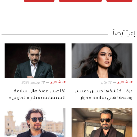
إقرأ أيضاً
#مشاهير
#مشاهير
13 يناير
18 نوفمبر 2024
درة.. اكتشفها حسين دعيبس
تفاصيل عودة هاني سلامة
ومنحها هاني سلامة «جواز
السينمائية بفيلم «الحارس»
النجومية»