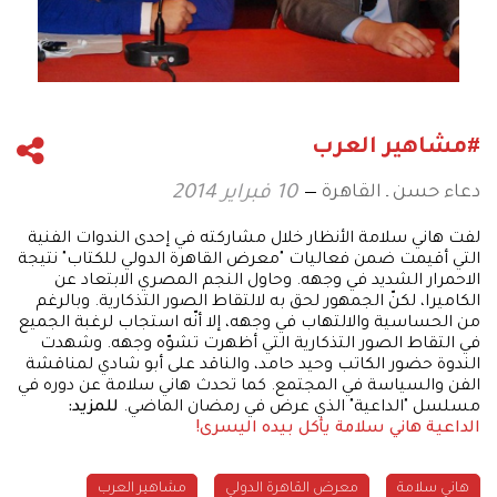
#مشاهير العرب
دعاء حسن ـ القاهرة
10 فبراير 2014
لفت هاني سلامة الأنظار خلال مشاركته في إحدى الندوات الفنية
التي أقيمت ضمن فعاليات "معرض القاهرة الدولي للكتاب" نتيجة
الاحمرار الشديد في وجهه. وحاول النجم المصري الابتعاد عن
الكاميرا، لكنّ الجمهور لحق به لالتقاط الصور التذكارية. وبالرغم
من الحساسية والالتهاب في وجهه، إلا أنّه استجاب لرغبة الجميع
في التقاط الصور التذكارية التي أظهرت تشوّه وجهه. وشهدت
الندوة حضور الكاتب وحيد حامد، والناقد على أبو شادي لمناقشة
الفن والسياسة في المجتمع. كما تحدث هاني سلامة عن دوره في
مسلسل "الداعية" الذي عرض في رمضان الماضي.
للمزيد:
الداعية هاني سلامة يأكل بيده اليسرى!
هاني سلامة
معرض القاهرة الدولي
مشاهير العرب