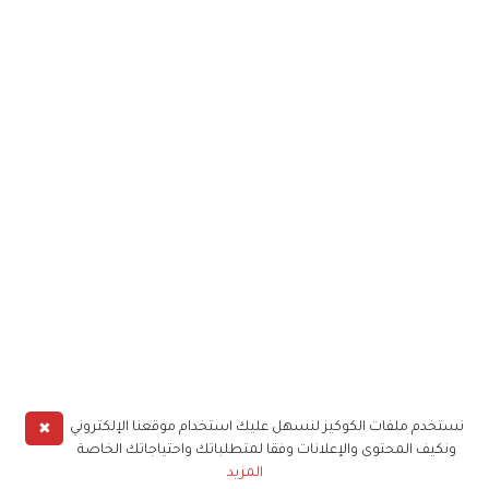
✖
نستخدم ملفات الكوكيز لنسهل عليك استخدام موقعنا الإلكتروني
ونكيف المحتوى والإعلانات وفقا لمتطلباتك واحتياجاتك الخاصة
المزيد