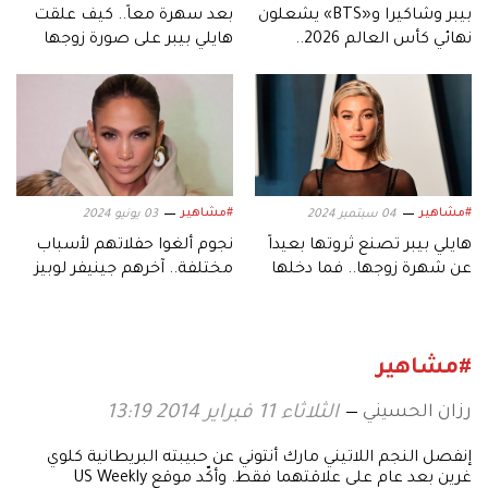
بيبر وشاكيرا و«BTS» يشعلون
بعد سهرة معاً.. كيف علقت
نهائي كأس العالم 2026..
هايلي بيبر على صورة زوجها
بعرض استثنائي
جاستن وكيندال جينر؟
#مشاهير
#مشاهير
04 سبتمبر 2024
03 يونيو 2024
هايلي بيبر تصنع ثروتها بعيداً
نجوم ألغوا حفلاتهم لأسباب
عن شهرة زوجها.. فما دخلها
مختلفة.. آخرهم جينيفر لوبيز
الرئيسي؟
#مشاهير
رزان الحسيني
الثلاثاء 11 فبراير 2014 13:19
إنفصل النجم اللاتيني مارك أنتوني عن حبيبته البريطانية كلوي
غرين بعد عام على علاقتهما فقط. وأكّد موقع US Weekly