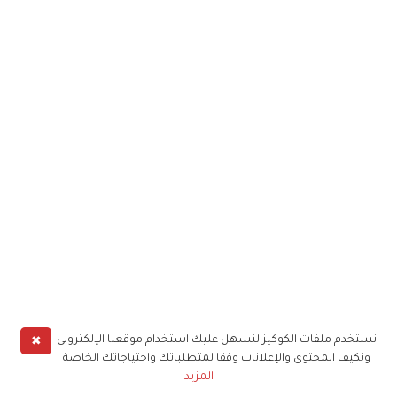
✖
نستخدم ملفات الكوكيز لنسهل عليك استخدام موقعنا الإلكتروني
ونكيف المحتوى والإعلانات وفقا لمتطلباتك واحتياجاتك الخاصة
المزيد