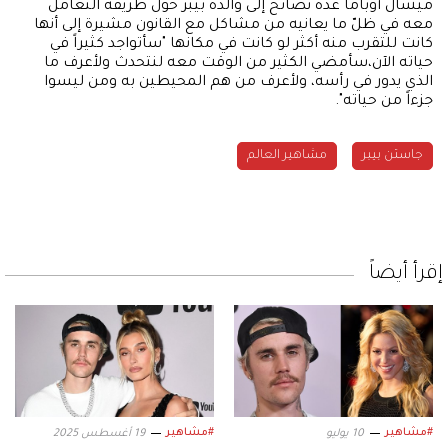
ميشال أوباما عدة نصائح إلى والدة بيبر حول طريقة التعامل
معه في ظلّ ما يعانيه من مشاكل مع القانون مشيرة إلى أنها
كانت للتقرب منه أكثر لو كانت في مكانها "سأتواجد كثيراً في
حياته الآن،سأمضي الكثير من الوقت معه لنتحدث ولأعرف ما
الذي يدور في رأسه، ولأعرف من هم المحيطين به ومن ليسوا
جزءاً من حياته".
جاستن بيبر
مشاهير العالم
إقرأ أيضاً
#مشاهير
#مشاهير
10 يوليو
19 أغسطس 2025