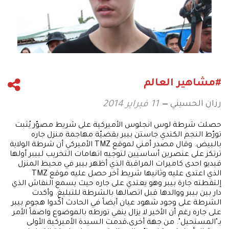
#مشاهير العالم
رزان الحسيني
11 فبراير 2014
حصلت شرطة لوس انجلوس الأميركية على شريط مصوّر يُثبت
تورّط النجم الكندي جاستن بيبر بقضيّة مهاجمة منزل جاره
بالبيض. وقال مصدر أمني لموقع TMZ الأميركي أن شرطة الولاية
ترتكز على عنصرين أساسيين لتوجيه اتهامات التخريب لبيبر أولها
فيديو احدى كاميرات المراقبة الذي أظهر بيبر في محيط المنزل
الذي اعتدى عليه وثانيها شريط آخر حصل عليه موقع TMZ
إلتقطته جارة بيبر وهو يعتدي على جاره حيث يسمع النقاش الذي
دار بين بيبر ووالدها قبل اتصالها بالشرطة للتبليغ. وأكدت
الشرطة على وجود شهود عيان أيضاً في الحادث أكّدوا هجوم بيبر
على جاره رغم أن الأخير لا يزال ينفي تورطه بالموضوع واصفاً الأمر
بـ"المستحيل". من جهة أخرى،قدمت السيدة الأميركية الأولى