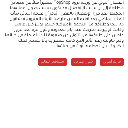
انفصال أنتوني عن وريثة ثروة TopShop مشيراً نقلاً عن مصادر
مطلعة إلى أن سبب الإنفصال قد يكون بسبب جدول أعمالهما
المكتظ "لقد قررا الإنفصال بالفعل". يُذكر أن علاقة الثنائي بدأت
العام الماضي بعد انفصاله عن عارضة الأزياء الفنزويلية شانون
دي ليما وطلاقه من النجمة الأميركية جنيفر لوبيز قبل عامين.
وكانت لوبيز قد صرحت منذ أيام معدودة ولأول مرة بعد مرور
عامين على طلاقها من أنتوني عن صعوبة تلك المرحلة في حياتها
وكم حاولت رغم الألم الذي كانت تشعر به بألا تسمح لتلك
الظروف بأن تحطمها أو تنهي حياتها.
مارك أنتوني
كلوي وغرين
مشاهير العالم